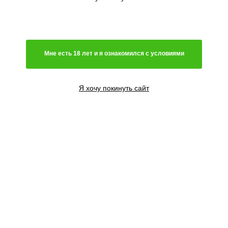
Мне есть 18 лет и я ознакомился с условиями
Я хочу покинуть сайт
3 семени
2500
₽
Сообщить о поступлении
6 семян
4000
₽
Сообщить о поступлении