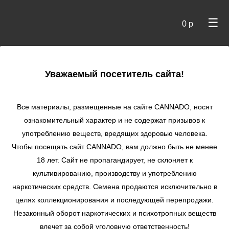
☰
0 р
×
Уважаемый посетитель сайта!
Cannado
/
Сидбанки
/
Reserva Privada
/ Silver Bubble fem
Все материалы, размещенные на сайте СANNADO, носят
Silver Bubble fem
ознакомительный характер и не содержат призывов к
употреблению веществ, вредящих здоровью человека.
★
★
★
★
★
0
Отзывы
Чтобы посещать сайт CANNADO, вам должно быть не менее
18 лет. Сайт не пропагандирует, не склоняет к
культивированию, производству и употреблению
наркотических средств. Семена продаются исключительно в
целях коллекционирования и последующей перепродажи.
Незаконный оборот наркотических и психотропных веществ
влечет за собой уголовную ответственность!