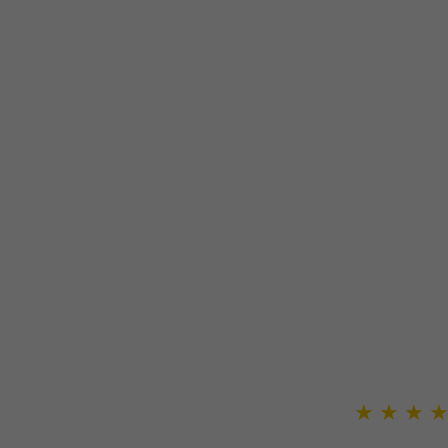
★
★
★