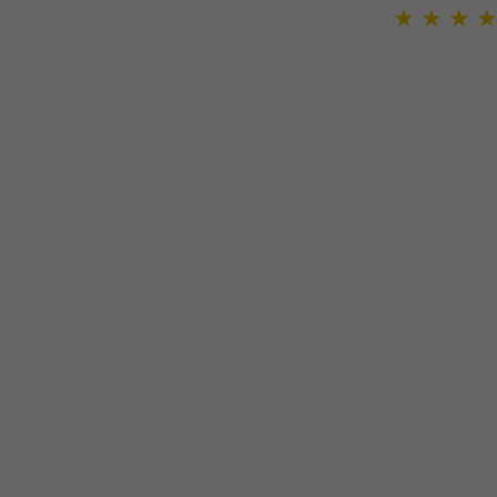
★
★
★