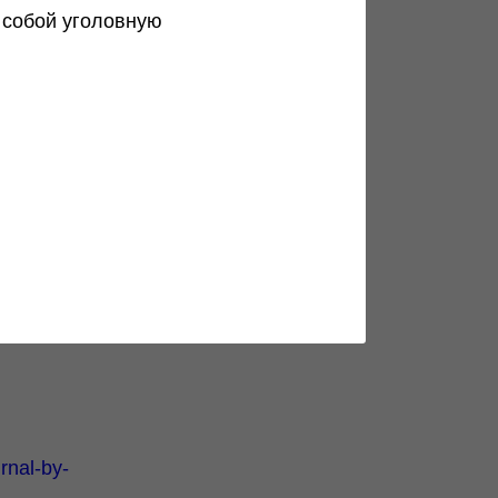
 собой уголовную
rnal-by-