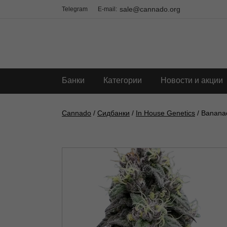
sale@cannado.org
Telegram
E-mail:
Банки
Категории
Новости и акции
Cannado
/
Сидбанки
/
In House Genetics
/ Banana