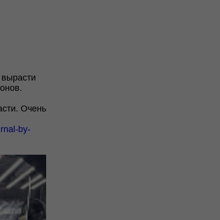
т вырасти
онов.
асти. Очень
rnal-by-