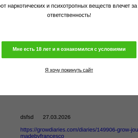
от наркотических и психотропных веществ влечет за
ответственность!
Мне есть 18 лет и я ознакомился с условиями
Я хочу покинуть сайт
dsfsd
27.03.2026
https://growdiaries.com/diaries/149906-grow-jou
madebyfrancesco