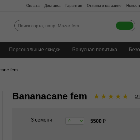
Оплата
Доставка
Гарантия
Отзывы о магазине
Новости
Персональные скидки
Бонусная политика
Безо
cane fem
Bananacane fem
★
★
★
★
★
От
3 семени
5500
₽