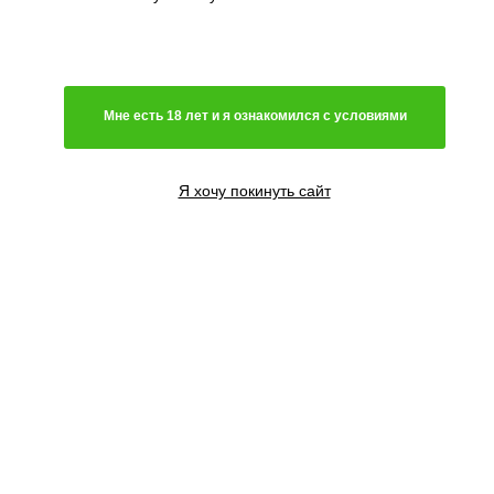
Мне есть 18 лет и я ознакомился с условиями
Я хочу покинуть сайт
1 семя
1545
₽
1391
₽
3 семени
4120
₽
3708
₽