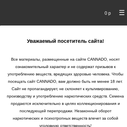
☰
0 р
×
Уважаемый посетитель сайта!
Cannado
/
Сидбанки
/
Green House Seeds
/ Skywalker Auto
autofem
Все материалы, размещенные на сайте СANNADO, носят
ознакомительный характер и не содержат призывов к
Skywalker Auto
употреблению веществ, вредящих здоровью человека. Чтобы
autofem
посещать сайт CANNADO, вам должно быть не менее 18 лет.
★
★
★
★
★
1
Отзывы
Сайт не пропагандирует, не склоняет к культивированию,
производству и употреблению наркотических средств. Семена
продаются исключительно в целях коллекционирования и
последующей перепродажи. Незаконный оборот
наркотических и психотропных веществ влечет за собой
уголовную ответственность!