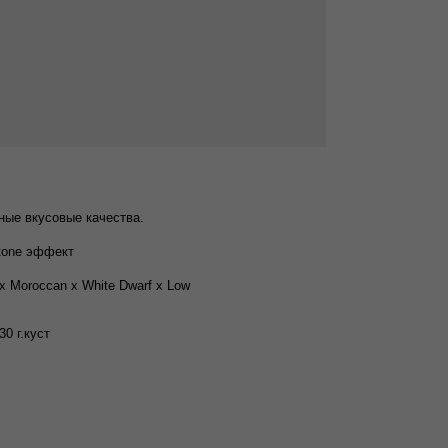
ые вкусовые качества.
tone эффект
 x Moroccan x White Dwarf x Low
30 г.куст