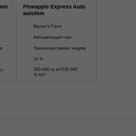
нет на складе
1 семя
fem
Pineapple Express Auto
нет на складе
3 семени
autofem
нет на складе
5 семян
Barney's Farm
нет на складе
10 семян
Автоцветущий сорт
В корзину
а
Преимущественно индика
24 %
Подробнее
500-600 гр.м²/230-300
ст
Обратно
гр.куст