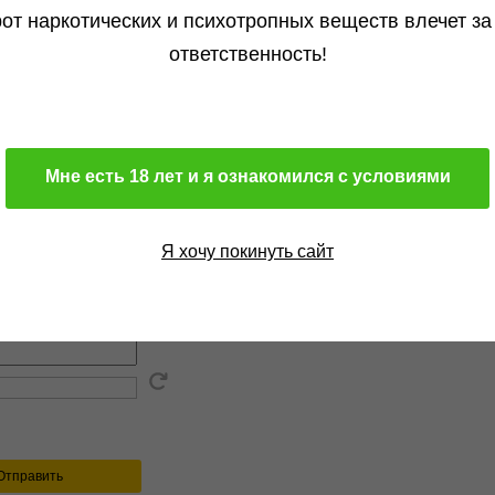
от наркотических и психотропных веществ влечет за
ответственность!
Мне есть 18 лет и я ознакомился с условиями
ить фото
Я хочу покинуть сайт
 символы с изображения
Отправить