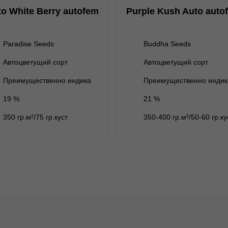
ет на складе
3 семени
нет на складе
3+1 семени
o White Berry autofem
Purple Kush Auto auto
нет на складе
5 семян
ет на складе
10 семян
Paradise Seeds
Buddha Seeds
Автоцветущий сорт
Автоцветущий сорт
В корзину
В корзину
Преимущественно индика
Преимущественно индик
19 %
21 %
Подробнее
Подробнее
350 гр.м²/75 гр.куст
350-400 гр.м²/50-60 гр.ку
Обратно
Обратно