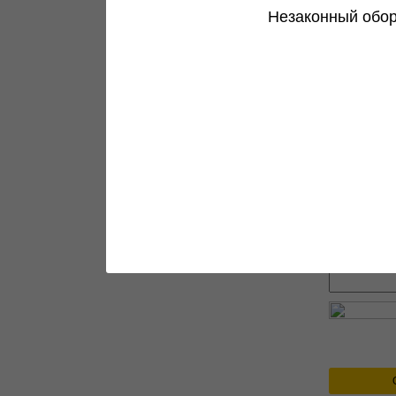
Незаконный обор
Прикреп
Введите