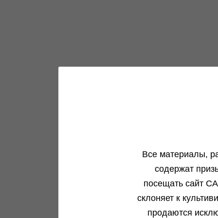
Все материалы, р
содержат приз
Напиши 
посещать сайт CA
склоняет к культив
Поставь 
продаются исклю
★
★
★
★
★
★
★
★
★