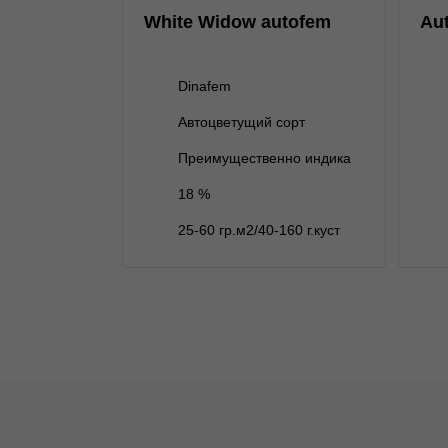
нет на складе
1 семя
н
White Widow autofem
Aut
нет на складе
3 семени
нет на складе
5 семян
н
Dinafem
нет на складе
10 семян
Автоцветущий сорт
В корзину
Преимущественно индика
18 %
Подробнее
25-60 гр.м2/40-160 г.куст
Обратно