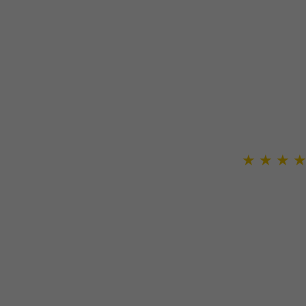
★
★
★