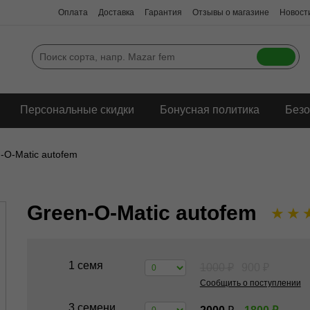
Оплата
Доставка
Гарантия
Отзывы о магазине
Новости
Персональные скидки
Бонусная политика
Безо
-O-Matic autofem
Green-O-Matic autofem
★
★
1 семя
1000
₽
900
₽
Сообщить о поступлении
3 семени