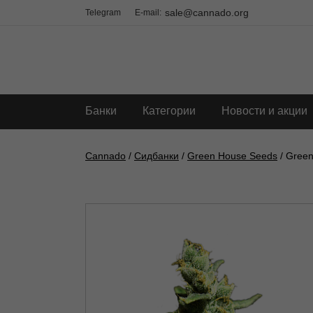
sale@cannado.org
Telegram
E-mail:
Банки
Категории
Новости и акции
Cannado
/
Сидбанки
/
Green House Seeds
/ Green