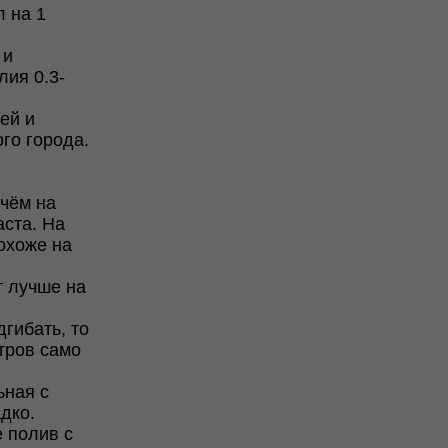
л на 1
 и
лия 0.3-
ей и
го города.
ичём на
аста. На
похоже на
т лучше на
дгибать, то
итров само
ьная с
дко.
е полив с