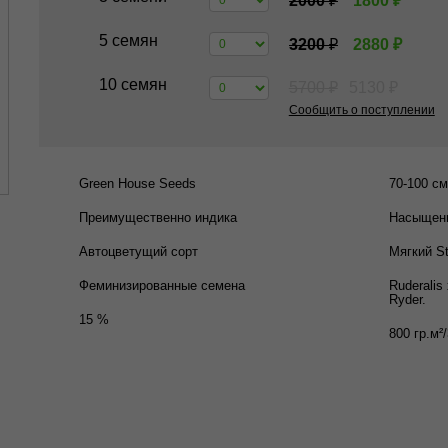
2000
₽
1800
₽
5 семян
3200
₽
2880
₽
10 семян
5700
₽
5130
₽
Сообщить о поступлении
Green House Seeds
70-100 см
Преимущественно индика
Насыщенн
Автоцветущий сорт
Мягкий S
Феминизированные семена
Ruderalis
Ryder.
15 %
800 гр.м²/