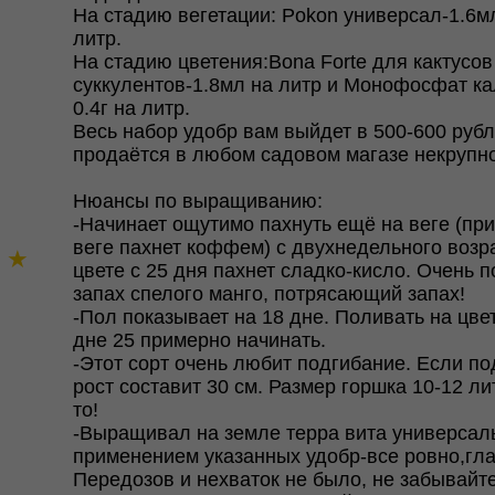
На стадию вегетации: Pokon универсал-1.6м
литр.
На стадию цветения:Bona Forte для кактусов
суккулентов-1.8мл на литр и Монофосфат ка
0.4г на литр.
Весь набор удобр вам выйдет в 500-600 рубл
продаётся в любом садовом магазе некрупно
Нюансы по выращиванию:
-Начинает ощутимо пахнуть ещё на веге (пр
веге пахнет коффем) с двухнедельного возр
★
★
цвете с 25 дня пахнет сладко-кисло. Очень 
запах спелого манго, потрясающий запах!
-Пол показывает на 18 дне. Поливать на цве
дне 25 примерно начинать.
-Этот сорт очень любит подгибание. Если по
рост составит 30 см. Размер горшка 10-12 л
то!
-Выращивал на земле терра вита универсал
применением указанных удобр-все ровно,гла
Передозов и нехваток не было, не забывайт