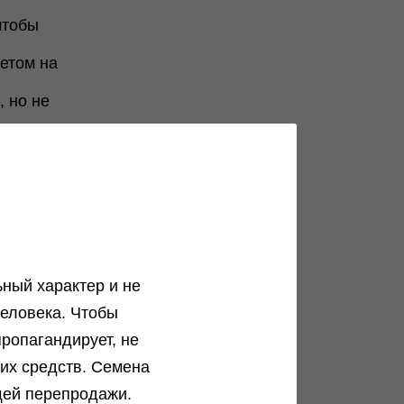
чтобы
етом на
, но не
аписано.
емые
ный характер и не
еловека. Чтобы
ропагандирует, не
ких средств. Семена
щей перепродажи.