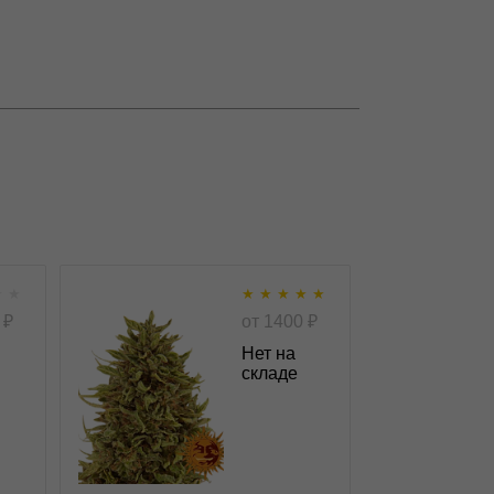
★
★
★
★
★
★
★
uto
Pineapple Express Auto
₽
от
1400
₽
fem
autofem
Нет на
складе
★
★
★
★
★
★
1
Отзывов
Barney's Farm