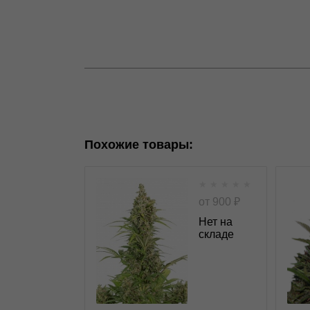
Похожие товары:
★
★
★
★
★
White Widow autofem
от
900
₽
Нет на
складе
★
★
★
★
★
0
0
Отзывов
Dinafem