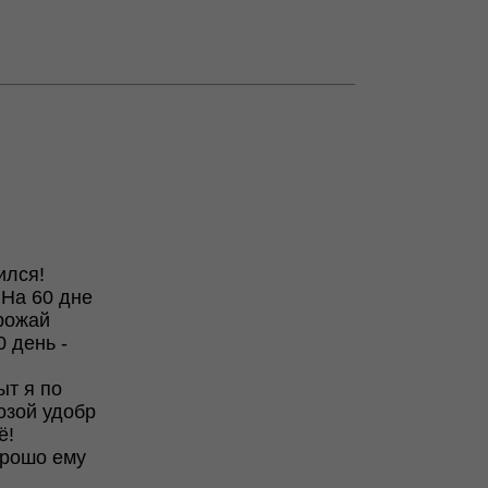
ился!
 На 60 дне
рожай
 день -
ыт я по
озой удобр
ё!
орошо ему