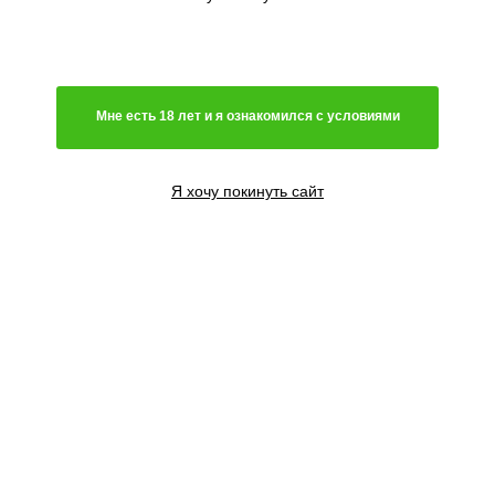
Мне есть 18 лет и я ознакомился с условиями
Я хочу покинуть сайт
3 семени
1700
₽
Сообщить о поступлении
5 семян
2700
₽
Сообщить о поступлении