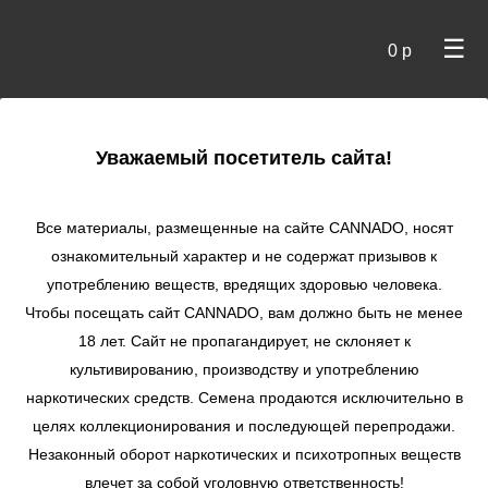
☰
0 р
×
Уважаемый посетитель сайта!
Cannado
/
Сидбанки
/
Dutch Passion
/ Snegurochka fem
Все материалы, размещенные на сайте СANNADO, носят
Snegurochka fem
ознакомительный характер и не содержат призывов к
употреблению веществ, вредящих здоровью человека.
★
★
★
★
★
0
Отзывы
Чтобы посещать сайт CANNADO, вам должно быть не менее
18 лет. Сайт не пропагандирует, не склоняет к
культивированию, производству и употреблению
наркотических средств. Семена продаются исключительно в
целях коллекционирования и последующей перепродажи.
Незаконный оборот наркотических и психотропных веществ
влечет за собой уголовную ответственность!