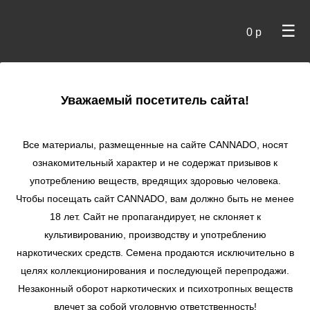
☰
0 р
×
Уважаемый посетитель сайта!
Cannado
/
Сидбанки
/
Serious Seeds
/ White Russian fem
Все материалы, размещенные на сайте СANNADO, носят
White Russian fem
ознакомительный характер и не содержат призывов к
употреблению веществ, вредящих здоровью человека.
★
★
★
★
★
1
Отзывы
Чтобы посещать сайт CANNADO, вам должно быть не менее
18 лет. Сайт не пропагандирует, не склоняет к
культивированию, производству и употреблению
наркотических средств. Семена продаются исключительно в
целях коллекционирования и последующей перепродажи.
Незаконный оборот наркотических и психотропных веществ
влечет за собой уголовную ответственность!