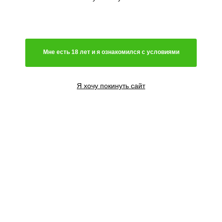
Мне есть 18 лет и я ознакомился с условиями
Я хочу покинуть сайт
3 семени
4200
₽
Сообщить о поступлении
6 семян
7000
₽
Сообщить о поступлении