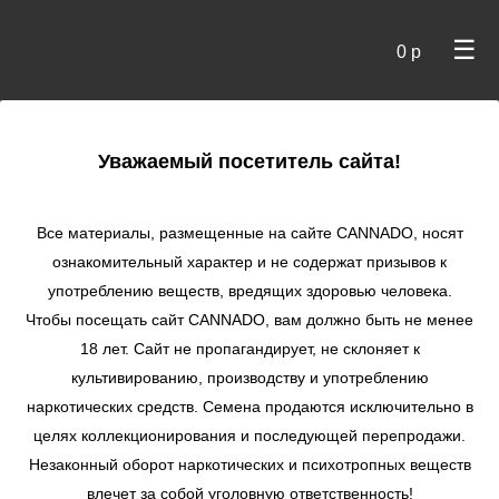
☰
0 р
×
Уважаемый посетитель сайта!
Cannado
/
Сидбанки
/
DNA
/ LA Confidential reg
Все материалы, размещенные на сайте СANNADO, носят
LA Confidential reg
ознакомительный характер и не содержат призывов к
употреблению веществ, вредящих здоровью человека.
★
★
★
★
★
0
Отзывы
Чтобы посещать сайт CANNADO, вам должно быть не менее
18 лет. Сайт не пропагандирует, не склоняет к
культивированию, производству и употреблению
наркотических средств. Семена продаются исключительно в
целях коллекционирования и последующей перепродажи.
Незаконный оборот наркотических и психотропных веществ
влечет за собой уголовную ответственность!