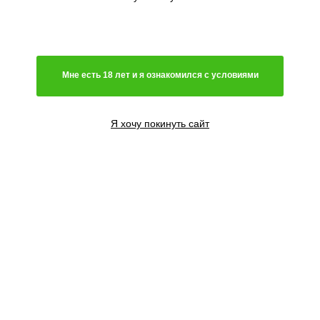
Мне есть 18 лет и я ознакомился с условиями
Я хочу покинуть сайт
6 семян
4500
₽
Сообщить о поступлении
13 семени
9000
₽
Сообщить о поступлении