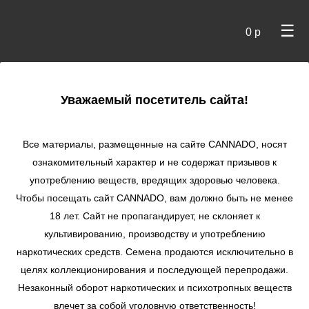
☰
0 р
×
Уважаемый посетитель сайта!
Cannado
/
Сидбанки
/
Trikoma Seeds
/ Satan’s Bride fem
Все материалы, размещенные на сайте СANNADO, носят
Satan’s Bride fem
ознакомительный характер и не содержат призывов к
употреблению веществ, вредящих здоровью человека.
★
★
★
★
★
0
Отзывы
Чтобы посещать сайт CANNADO, вам должно быть не менее
18 лет. Сайт не пропагандирует, не склоняет к
культивированию, производству и употреблению
наркотических средств. Семена продаются исключительно в
целях коллекционирования и последующей перепродажи.
Незаконный оборот наркотических и психотропных веществ
влечет за собой уголовную ответственность!