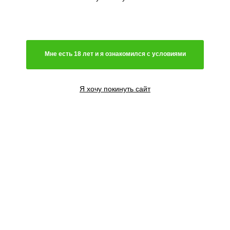
Мне есть 18 лет и я ознакомился с условиями
Я хочу покинуть сайт
3+1 семени
2800
₽
5+2 семян
4600
₽