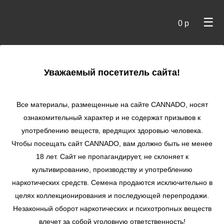
☰
0 р
×
Уважаемый посетитель сайта!
Cannado
/
Сидбанки
/
Sweet Seeds
/ Red Strawberry
Banana Auto autofem
Все материалы, размещенные на сайте СANNADO, носят
ознакомительный характер и не содержат призывов к
Red Strawberry
употреблению веществ, вредящих здоровью человека.
Banana Auto
Чтобы посещать сайт CANNADO, вам должно быть не менее
autofem
18 лет. Сайт не пропагандирует, не склоняет к
★
★
★
★
★
0
Отзывы
культивированию, производству и употреблению
наркотических средств. Семена продаются исключительно в
целях коллекционирования и последующей перепродажи.
Незаконный оборот наркотических и психотропных веществ
влечет за собой уголовную ответственность!