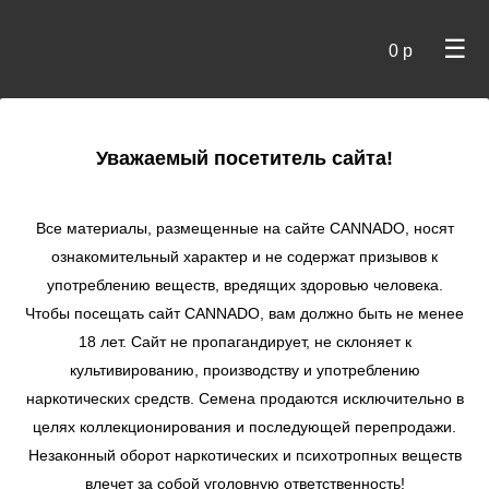
☰
0 р
×
Уважаемый посетитель сайта!
Cannado
/
Сидбанки
/
Sweet Seeds
/ Killer Kush Auto
autofem
Все материалы, размещенные на сайте СANNADO, носят
ознакомительный характер и не содержат призывов к
Killer Kush Auto
употреблению веществ, вредящих здоровью человека.
autofem
Чтобы посещать сайт CANNADO, вам должно быть не менее
★
★
★
★
★
3
Отзывы
18 лет. Сайт не пропагандирует, не склоняет к
культивированию, производству и употреблению
наркотических средств. Семена продаются исключительно в
целях коллекционирования и последующей перепродажи.
Незаконный оборот наркотических и психотропных веществ
влечет за собой уголовную ответственность!