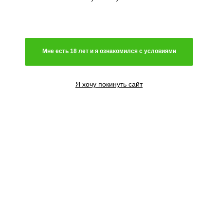
Мне есть 18 лет и я ознакомился с условиями
Я хочу покинуть сайт
3+1 семени
2400
₽
Сообщить о поступлении
5+2 семян
4000
₽