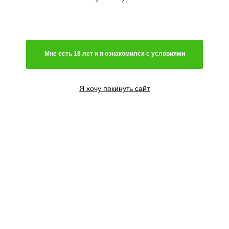
Мне есть 18 лет и я ознакомился с условиями
Я хочу покинуть сайт
3+1 семени
2884
₽
Сообщить о поступлении
5+2 семян
4738
₽