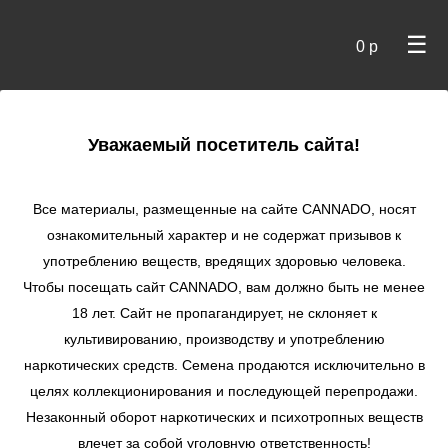
☰
0 р
×
Уважаемый посетитель сайта!
Cannado
/
Сидбанки
/
Sweet Seeds
/ Cream Caramel CBD
fem
Все материалы, размещенные на сайте СANNADO, носят
ознакомительный характер и не содержат призывов к
Cream Caramel CBD
употреблению веществ, вредящих здоровью человека.
fem
Чтобы посещать сайт CANNADO, вам должно быть не менее
★
★
★
★
★
0
Отзывы
18 лет. Сайт не пропагандирует, не склоняет к
культивированию, производству и употреблению
наркотических средств. Семена продаются исключительно в
целях коллекционирования и последующей перепродажи.
Незаконный оборот наркотических и психотропных веществ
влечет за собой уголовную ответственность!