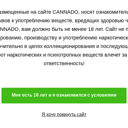
Подробнее
азмещенные на сайте СANNADO, носят ознакомитель
ывов к употреблению веществ, вредящих здоровью ч
NNADO, вам должно быть не менее 18 лет. Сайт не п
ированию, производству и употреблению наркотичес
Все отзывы
чительно в целях коллекционирования и последую
от наркотических и психотропных веществ влечет за
ответственность!
Мне есть 18 лет и я ознакомился с условиями
Я хочу покинуть сайт
Персональная
скидка до 15%