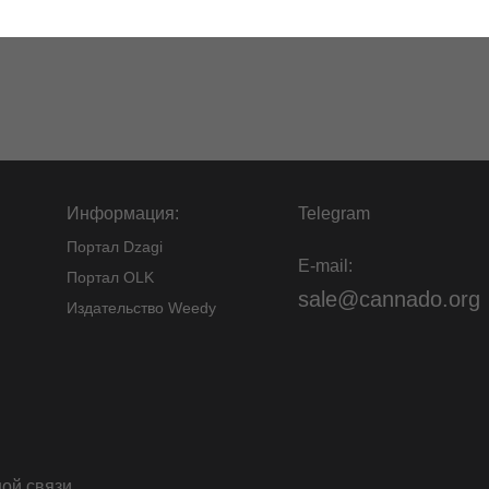
Информация:
Telegram
Портал Dzagi
E-mail:
Портал OLK
sale@cannado.org
Издательство Weedy
ой связи
.