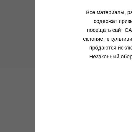
Подробнее
Все материалы, р
содержат приз
посещать сайт CA
склоняет к культив
Все новости
продаются исклю
Незаконный обор
Гарантия на
всхожесть семян