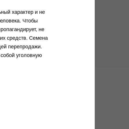
Подробнее
ный характер и не
еловека. Чтобы
ропагандирует, не
ких средств. Семена
Все записи
щей перепродажи.
 собой уголовную
Удаляем личные
данные
покупателя