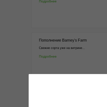
Подробнее
Пополнение Barney's Farm
Свежие сорта уже на витрине...
Подробнее
Green House Seeds - 10%!
Акция...