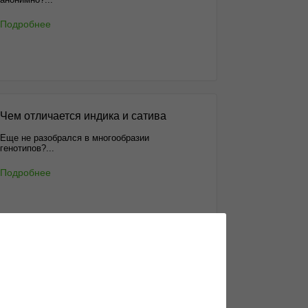
Подробнее
Чем отличается индика и сатива
Еще не разобрался в многообразии
генотипов?...
Подробнее
Инструкция по проращиванию семян
Как прорастить семена конопли. Пошаговая...