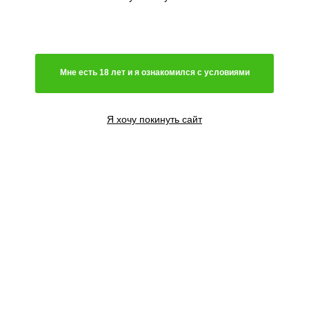
Мне есть 18 лет и я ознакомился с условиями
Я хочу покинуть сайт
6 семян
3500
₽
Сообщить о поступлении
Добавить в корзину