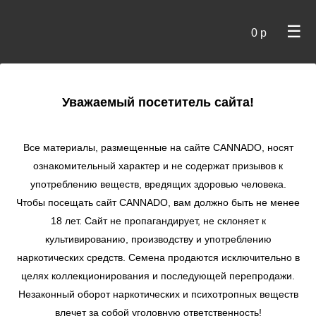
☰
0 р
×
Уважаемый посетитель сайта!
Cannado
/
Сидбанки
/
Serious Seeds
/ Biddy Early fem
Все материалы, размещенные на сайте СANNADO, носят
Biddy Early fem
ознакомительный характер и не содержат призывов к
употреблению веществ, вредящих здоровью человека.
★
★
★
★
★
0
Отзывы
Чтобы посещать сайт CANNADO, вам должно быть не менее
18 лет. Сайт не пропагандирует, не склоняет к
культивированию, производству и употреблению
наркотических средств. Семена продаются исключительно в
целях коллекционирования и последующей перепродажи.
Незаконный оборот наркотических и психотропных веществ
влечет за собой уголовную ответственность!