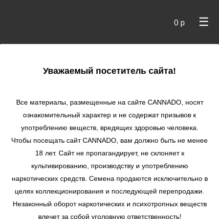
☰
0 р
×
Уважаемый посетитель сайта!
Cannado
/
Сидбанки
/
Royal Queen Seeds
/ Speedy
Chile/Fast Flowering/fem
Все материалы, размещенные на сайте СANNADO, носят
ознакомительный характер и не содержат призывов к
Speedy Chile/Fast
употреблению веществ, вредящих здоровью человека.
Flowering/fem
Чтобы посещать сайт CANNADO, вам должно быть не менее
★
★
★
★
★
0
Отзывы
18 лет. Сайт не пропагандирует, не склоняет к
культивированию, производству и употреблению
наркотических средств. Семена продаются исключительно в
целях коллекционирования и последующей перепродажи.
Незаконный оборот наркотических и психотропных веществ
влечет за собой уголовную ответственность!