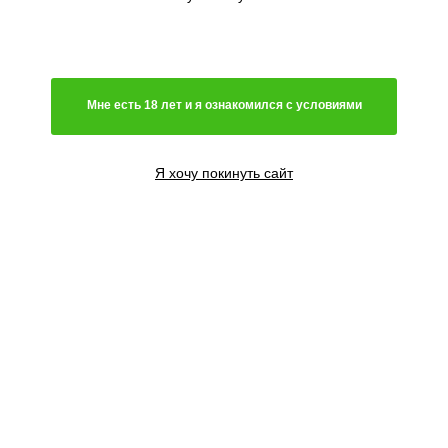
Мне есть 18 лет и я ознакомился с условиями
Я хочу покинуть сайт
Royal Queen Seeds
Преимущественно сатива
Фотопериодный сорт