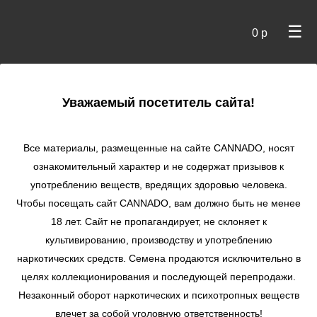
☰
0 р
×
Уважаемый посетитель сайта!
Cannado
/
Сидбанки
/
Royal Queen Seeds
/ Royal Medic
CBD fem
Все материалы, размещенные на сайте СANNADO, носят
ознакомительный характер и не содержат призывов к
Royal Medic CBD
употреблению веществ, вредящих здоровью человека.
fem
Чтобы посещать сайт CANNADO, вам должно быть не менее
★
★
★
★
★
0
Отзывы
18 лет. Сайт не пропагандирует, не склоняет к
культивированию, производству и употреблению
наркотических средств. Семена продаются исключительно в
целях коллекционирования и последующей перепродажи.
Незаконный оборот наркотических и психотропных веществ
влечет за собой уголовную ответственность!