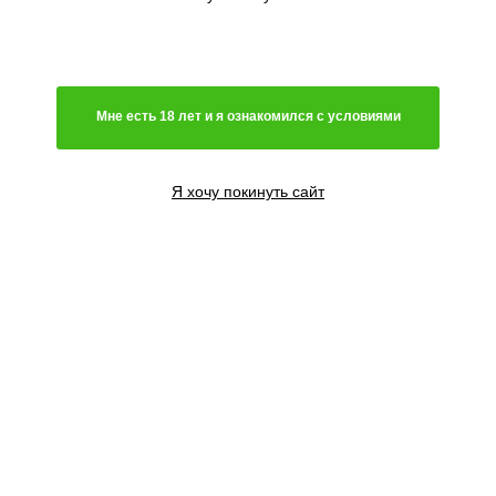
Мне есть 18 лет и я ознакомился с условиями
Я хочу покинуть сайт
1 семя
950
₽
Сообщить о поступлении
3 семени
2500
₽
Сообщить о поступлении