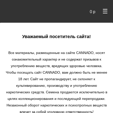
☰
0 р
×
Уважаемый посетитель сайта!
Cannado
/
Сидбанки
/
Royal Queen Seeds
/ Haze Berry fem
Все материалы, размещенные на сайте СANNADO, носят
Haze Berry fem
ознакомительный характер и не содержат призывов к
употреблению веществ, вредящих здоровью человека.
★
★
★
★
★
1
Отзывы
Чтобы посещать сайт CANNADO, вам должно быть не менее
18 лет. Сайт не пропагандирует, не склоняет к
культивированию, производству и употреблению
наркотических средств. Семена продаются исключительно в
целях коллекционирования и последующей перепродажи.
Незаконный оборот наркотических и психотропных веществ
влечет за собой уголовную ответственность!