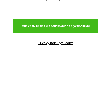
Мне есть 18 лет и я ознакомился с условиями
Я хочу покинуть сайт
1 семя
600
₽
3 семени
1800
₽
5 семян
3000
₽