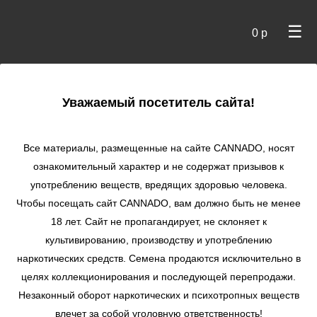
☰
0 р
×
Уважаемый посетитель сайта!
Cannado
/
Сидбанки
/
Ripper Seeds
/ Toxic fem
Все материалы, размещенные на сайте СANNADO, носят
Toxic fem
ознакомительный характер и не содержат призывов к
употреблению веществ, вредящих здоровью человека.
★
★
★
★
★
0
Отзывы
Чтобы посещать сайт CANNADO, вам должно быть не менее
18 лет. Сайт не пропагандирует, не склоняет к
культивированию, производству и употреблению
наркотических средств. Семена продаются исключительно в
целях коллекционирования и последующей перепродажи.
Незаконный оборот наркотических и психотропных веществ
влечет за собой уголовную ответственность!