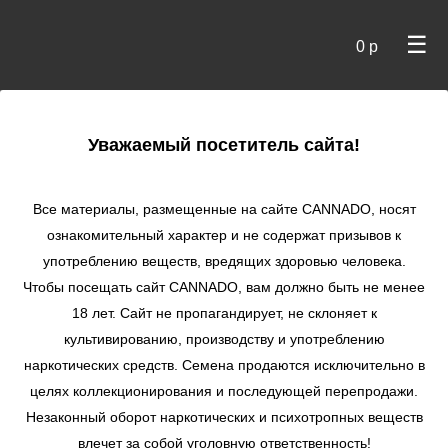
☰
0 р
×
Уважаемый посетитель сайта!
Cannado
/
Сидбанки
/
Ripper Seeds
/ Sour Ripper fem
Все материалы, размещенные на сайте СANNADO, носят
Sour Ripper fem
ознакомительный характер и не содержат призывов к
употреблению веществ, вредящих здоровью человека.
★
★
★
★
★
0
Отзывы
Чтобы посещать сайт CANNADO, вам должно быть не менее
18 лет. Сайт не пропагандирует, не склоняет к
культивированию, производству и употреблению
наркотических средств. Семена продаются исключительно в
целях коллекционирования и последующей перепродажи.
Незаконный оборот наркотических и психотропных веществ
влечет за собой уголовную ответственность!