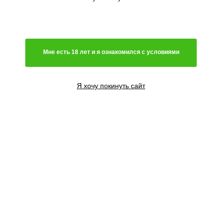
Мне есть 18 лет и я ознакомился с условиями
Я хочу покинуть сайт
1 семя
700
₽
3 семени
2100
₽
5 семян
3500
₽
Сообщить о поступлении