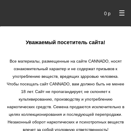
☰
0 р
×
Уважаемый посетитель сайта!
Cannado
/
Сидбанки
/
R-Kiem
/ THUNDERSTORM AUTO
autofem
Все материалы, размещенные на сайте СANNADO, носят
ознакомительный характер и не содержат призывов к
THUNDERSTORM
употреблению веществ, вредящих здоровью человека.
AUTO autofem
Чтобы посещать сайт CANNADO, вам должно быть не менее
★
★
★
★
★
1
Отзывы
18 лет. Сайт не пропагандирует, не склоняет к
культивированию, производству и употреблению
наркотических средств. Семена продаются исключительно в
целях коллекционирования и последующей перепродажи.
Незаконный оборот наркотических и психотропных веществ
влечет за собой уголовную ответственность!