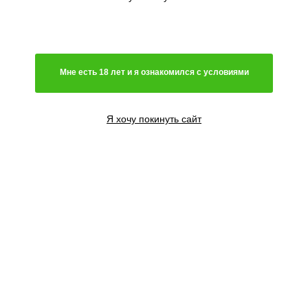
Мне есть 18 лет и я ознакомился с условиями
Я хочу покинуть сайт
3 семени
2580
₽
3+3 семян
2580
₽