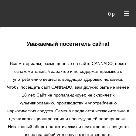
☰
0 р
×
Уважаемый посетитель сайта!
Cannado
/
Сидбанки
/
Pyramid Seeds
/ Auto Lennon
autofem
Все материалы, размещенные на сайте СANNADO, носят
ознакомительный характер и не содержат призывов к
Auto Lennon
употреблению веществ, вредящих здоровью человека.
autofem
Чтобы посещать сайт CANNADO, вам должно быть не менее
★
★
★
★
★
0
Отзывы
18 лет. Сайт не пропагандирует, не склоняет к
культивированию, производству и употреблению
наркотических средств. Семена продаются исключительно в
целях коллекционирования и последующей перепродажи.
Незаконный оборот наркотических и психотропных веществ
влечет за собой уголовную ответственность!