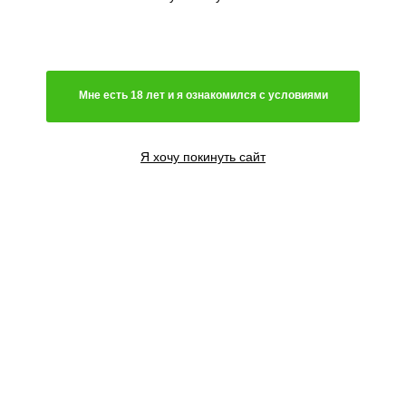
Мне есть 18 лет и я ознакомился с условиями
Я хочу покинуть сайт
1 семя
700
₽
Сообщить о поступлении
3 семени
1908
₽