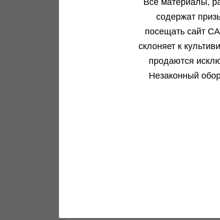
Все материалы, р
содержат приз
посещать сайт CA
Пополнение Barney's Farm
склоняет к культив
продаются исклю
Свежие сорта уже на витрине...
Незаконный обор
Подробнее
Green House Seeds - 10%!
Акция...
Подробнее