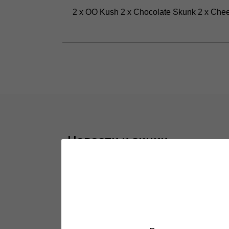
2 x OO Kush 2 x Chocolate Skunk 2 x Che
Новости и акции
Все самое интересное в одном месте
Подробнее