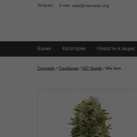
sale@cannado.org
Telegram
E-mail:
Банки
Категории
Новости и акции
Cannado
/
Сидбанки
/
OO Seeds
/ Mix fem