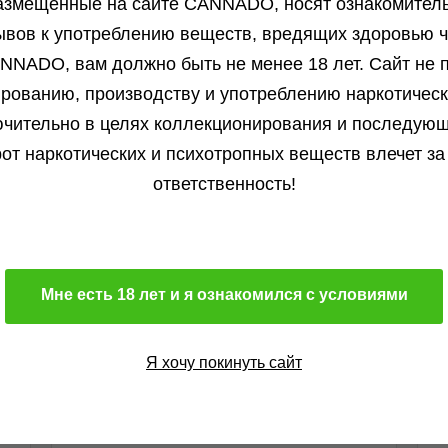
азмещенные на сайте СANNADO, носят ознакомитель
ывов к употреблению веществ, вредящих здоровью ч
NNADO, вам должно быть не менее 18 лет. Сайт не п
Михаил от 15.12.2025
ированию, производству и употреблению наркотичес
чительно в целях коллекционирования и последую
Здравствуйте. Оформил очередной заказ в
данном...
от наркотических и психотропных веществ влечет за
Подробнее
ответственность!
Мне есть 18 лет и я ознакомился с условиями
Артем от 27.05.2025
Огромное спасибо данному сид шопу , а в
частности...
Я хочу покинуть сайт
Подробнее