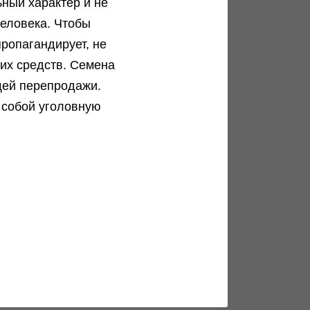
ный характер и не
еловека. Чтобы
ропагандирует, не
Чем отличается индика и сатива
ких средств. Семена
щей перепродажи.
Еще не разобрался в многообразии
генотипов?...
 собой уголовную
Подробнее
Инструкция по проращиванию семян
Как прорастить семена конопли. Пошаговая...
Подробнее