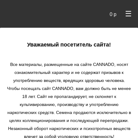
☰
0 р
×
Уважаемый посетитель сайта!
Cannado
/
Сидбанки
/
OO Seeds
/ Chocolate Kush fem
Все материалы, размещенные на сайте СANNADO, носят
Chocolate Kush fem
ознакомительный характер и не содержат призывов к
употреблению веществ, вредящих здоровью человека.
★
★
★
★
★
0
Отзывы
Чтобы посещать сайт CANNADO, вам должно быть не менее
18 лет. Сайт не пропагандирует, не склоняет к
культивированию, производству и употреблению
наркотических средств. Семена продаются исключительно в
целях коллекционирования и последующей перепродажи.
Незаконный оборот наркотических и психотропных веществ
влечет за собой уголовную ответственность!