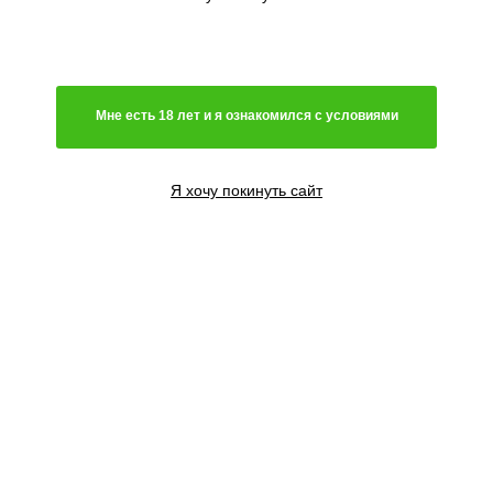
Мне есть 18 лет и я ознакомился с условиями
Я хочу покинуть сайт
5 семян
1950
₽
Сообщить о поступлении
Добавить в корзину