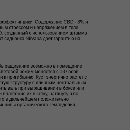
т эффект индики. Содержание CBD - 8% и
ным стрессом и напряжением в теле,
BD, созданный с использованием штамма
 сидбанка Nirvana дает гарантию на
. Выращивание возможно в помещение
 световой режим меняется с 18 часов
 к пригибанию. Куст энергично растет с
стую структуру с длинным центральным
учитывать при выращивании в боксе или
вплетение их в сетку, натянутую по
 что в дальнейшем положительно
ринципы органического земледелия.