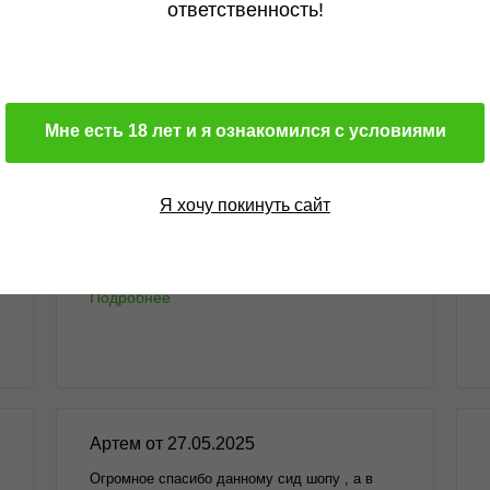
Всё круто, получил что хотел. Всем...
ответственность!
Подробнее
Мне есть 18 лет и я ознакомился с условиями
Я хочу покинуть сайт
Михаил от 15.12.2025
Здравствуйте. Оформил очередной заказ в
данном...
Подробнее
Артем от 27.05.2025
Огромное спасибо данному сид шопу , а в