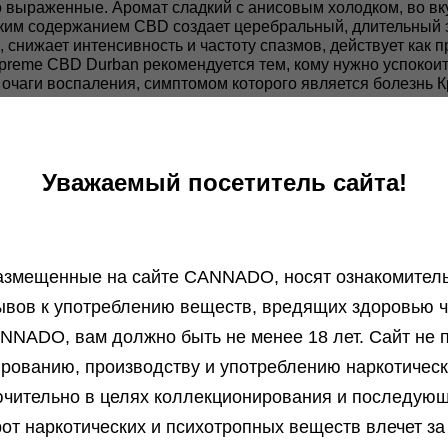
 выраженные. Аромат сладкий с анисовым холодком, во вк
оким содержанием CBD создает церебральный, длительный э
снижает интенсивность и частоту спазмов, действует как 
preme CBD Durban рекомендуется тем, кому нужно успокои
очаги воспаления, симптомом которого является болезнь К
Уважаемый посетитель сайта!
азмещенные на сайте СANNADO, носят ознакомитель
ывов к употреблению веществ, вредящих здоровью ч
NNADO, вам должно быть не менее 18 лет. Сайт не п
ированию, производству и употреблению наркотичес
Отзывы
Бл
чительно в целях коллекционирования и последую
Алексей от 13.01.2026
от наркотических и психотропных веществ влечет за