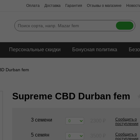
Оплата
Доставка
Гарантия
Отзывы о магазине
Новости
Персональные скидки
Бонусная политика
Безо
BD Durban fem
Supreme CBD Durban fem
3 семени
Сообщить о
2300
₽
поступлении
5 семян
Сообщить о
3500
₽
поступлении