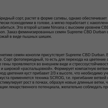
бридный сорт, растет в форме сативы, однако обеспечивае
ески психоделики в голове, а мягко поработает с накоплен
лабиться. Это второй штамм Nirvana с высоким уровнем C
son. Заказ феминизированных семян Supreme CBD Durban от
рожай в виде пышных шишек.
енетике семян конопли присутствует Supreme CBD Durban
нте. Сорт фотопериодный, то есть для перехода на цветение
е гены проявляются во внешнем виде и стрессоустойчивости
 и широкой «распальцовкой». Формирует компактную ветви
риод цветения куст прибавит 2/3 к высоте, что необходимо 
ста применяется техника SCROG, т.е. пригибание ветвей и 
 стимулирует рост в почках, образуя новые длинные ветки,
ации лекарственного потенциала, желательно соблюдать п