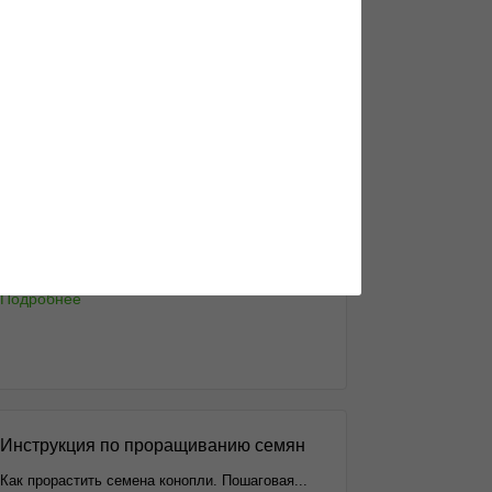
Как заказать орешки максимально
анонимно?...
Подробнее
Чем отличается индика и сатива
Еще не разобрался в многообразии
генотипов?...
Подробнее
Инструкция по проращиванию семян
Как прорастить семена конопли. Пошаговая...