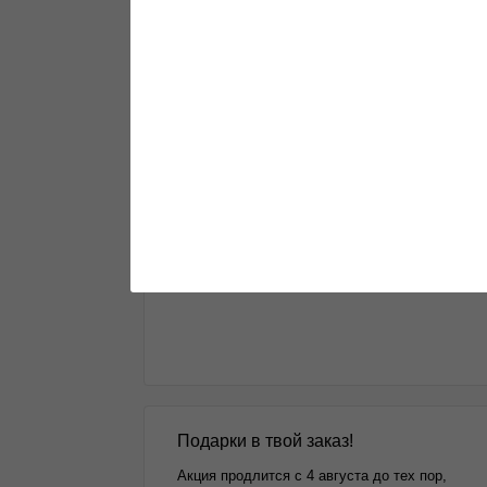
Подробнее
Green House Seeds - 10%!
Акция...
Подробнее
Подарки в твой заказ!
Акция продлится с 4 августа до тех пор,