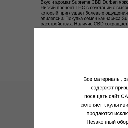
Вкус и аромат Supreme CBD Durban ярко
Низкий процент THC в сочетании с выс
который приглушает болевые ощущения, 
эпилепсии. Покупка семян каннабиса Su
расстройствах. Наличие CBD сокращает 
раздраженного кишечника.
Все материалы, р
содержат приз
посещать сайт CA
склоняет к культив
Новости и акции
продаются исклю
Все самое интересное в одном месте
Незаконный обор