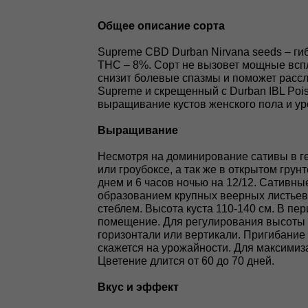
Общее описание сорта
Supreme CBD Durban Nirvana seeds – ги
THC – 8%. Сорт не вызовет мощные вспл
снизит болевые спазмы и поможет расс
Supreme и скрещенный с Durban IBL Poi
выращивание кустов женского пола и у
Выращивание
Несмотря на доминирование сативы в г
или гроубоксе, а так же в открытом гру
днем и 6 часов ночью на 12/12. Сативны
образованием крупных веерных листьев
стеблем. Высота куста 110-140 см. В пе
помещение. Для регулирования высоты ку
горизонтали или вертикали. Пригибание
скажется на урожайности. Для максимиз
Цветение длится от 60 до 70 дней.
Вкус и эффект