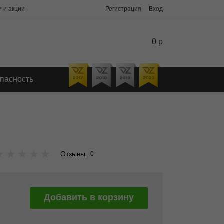
 и акции
Регистрация
Вход
0 р
пасность
★
★
★
★
★
Отзывы
0
Добавить в корзину