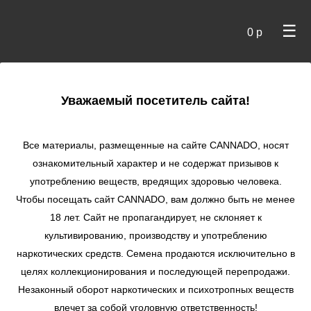
☰
0 р
×
Уважаемый посетитель сайта!
Cannado
/
Сидбанки
/
Nirvana seeds
/ Jock Horror reg
Все материалы, размещенные на сайте СANNADO, носят
Jock Horror reg
ознакомительный характер и не содержат призывов к
употреблению веществ, вредящих здоровью человека.
★
★
★
★
★
0
Отзывы
Чтобы посещать сайт CANNADO, вам должно быть не менее
18 лет. Сайт не пропагандирует, не склоняет к
культивированию, производству и употреблению
наркотических средств. Семена продаются исключительно в
целях коллекционирования и последующей перепродажи.
Незаконный оборот наркотических и психотропных веществ
влечет за собой уголовную ответственность!