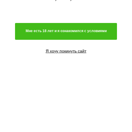
Мне есть 18 лет и я ознакомился с условиями
Я хочу покинуть сайт
10 семян
2500
₽
Сообщить о поступлении
Добавить в корзину