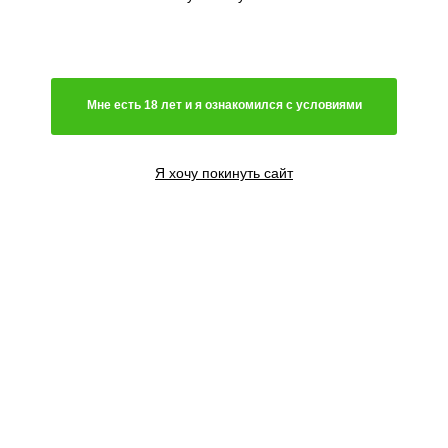
Мне есть 18 лет и я ознакомился с условиями
Я хочу покинуть сайт
10 семян
2000
₽
Сообщить о поступлении
Добавить в корзину