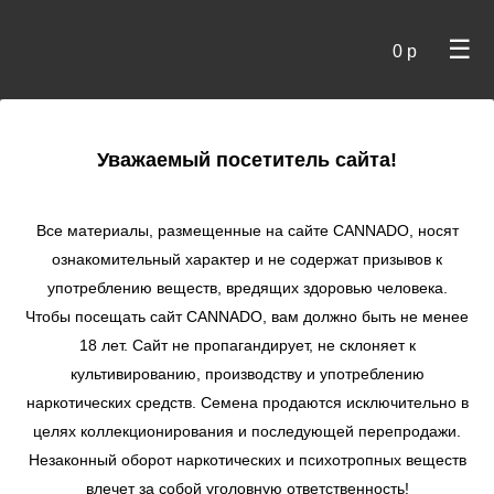
☰
0 р
×
Уважаемый посетитель сайта!
Cannado
/
Сидбанки
/
Nirvana seeds
/ Chrystal reg
Все материалы, размещенные на сайте СANNADO, носят
Chrystal reg
ознакомительный характер и не содержат призывов к
употреблению веществ, вредящих здоровью человека.
★
★
★
★
★
0
Отзывы
Чтобы посещать сайт CANNADO, вам должно быть не менее
18 лет. Сайт не пропагандирует, не склоняет к
культивированию, производству и употреблению
наркотических средств. Семена продаются исключительно в
целях коллекционирования и последующей перепродажи.
Незаконный оборот наркотических и психотропных веществ
влечет за собой уголовную ответственность!