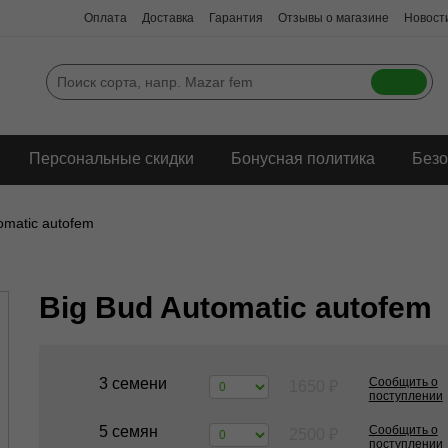
Оплата
Доставка
Гарантия
Отзывы о магазине
Новости
Персональные скидки
Бонусная политика
Безо
omatic autofem
Big Bud Automatic autofem
3 семени
Сообщить о
1650
₽
поступлении
5 семян
Сообщить о
2500
₽
поступлении