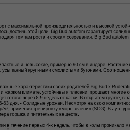
орт с максимальной производительностью и высокой устой
лось достичь этой цели. Big Bud autofem гарантирует солид
агодаря темпам роста и срокам созревания, Big Bud autofe
омпактные и невысокие, примерно 90 см в индоре. Растение
, усыпанный круп-ными смолистыми бутонами. Соотношение
важные характеристики своих родителей Big Bud x Ruderali
 и жарком климате, устойчивы к плесени, прощают многие 
ет готово через 8-9 недель от каски. В открытом грунте, в з
6-63 дня. • Солидные урожаи. Несмотря на свою компактно
р/м², применяя тренировку «море зелени» (SOG). В ауте уро
мера горшка и питательных веществ.
и в течение первых 4-х недель, чтобы в колы проникало м