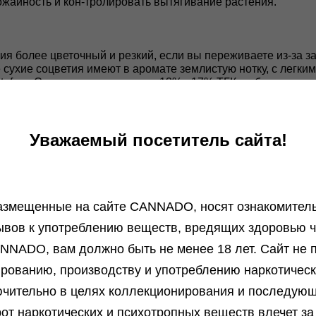
жайность и кон-тролировать вытягивание растения.
ия более цветочный и резкий, если вы переживаете из-за 
сухие соцветия имеют в аромате землистую нотку, с легким
autofem. Соцветия накапливают 13% - 17% ТГК и обеспечив
 поскольку оказывает большее воздействие на тело, делая 
Уважаемый посетитель сайта!
азмещенные на сайте СANNADO, носят ознакомитель
ывов к употреблению веществ, вредящих здоровью ч
NNADO, вам должно быть не менее 18 лет. Сайт не п
ированию, производству и употреблению наркотичес
Отзывы
Бл
чительно в целях коллекционирования и последую
от наркотических и психотропных веществ влечет за