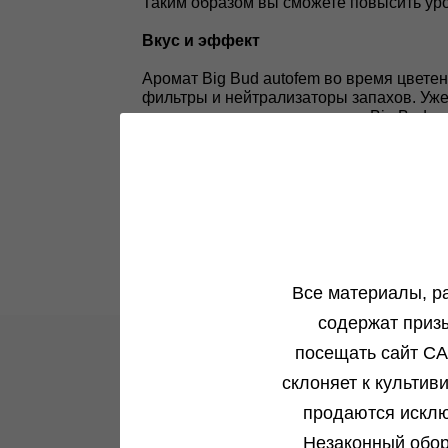
Таким образом вы сможете повысить уро
Вкус и эффект
Аромат Big Bud autofem во время цветен
фильтры и нейтрализаторы запахов. Уже 
нотки проявляются и во вкусе Big Bud 
Сорт больше для вечернего применения,
Все материалы, р
содержат приз
посещать сайт CA
склоняет к культив
Новости и акции
продаются исклю
Незаконный обор