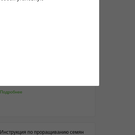
Анонимные способы доставки
Как заказать орешки максимально
анонимно?...
Подробнее
Чем отличается индика и сатива
Еще не разобрался в многообразии
генотипов?...
Подробнее
Инструкция по проращиванию семян