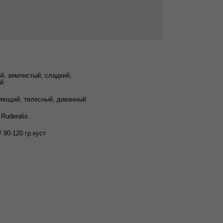
й, землистый, сладкий,
й
яющий, телесный, диванный
 Ruderalis.
/ 90-120 гр.куст