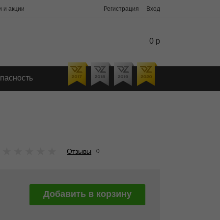
 и акции
Регистрация
Вход
0 р
пасность
★
★
★
★
★
Отзывы
0
Добавить в корзину