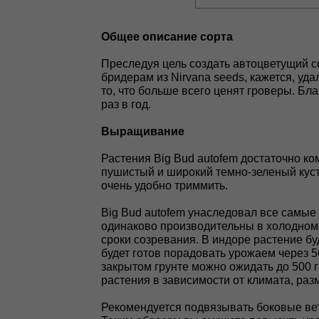
Общее описание сорта
Преследуя цель создать автоцветущий с
бридерам из Nirvana seeds, кажется, уда
то, что больше всего ценят гроверы. Бл
раз в год.
Выращивание
Растения Big Bud autofem достаточно к
пушистый и широкий темно-зеленый куст
очень удобно триммить.
Big Bud autofem унаследовал все самые 
одинаково производительны в холодном
сроки созревания. В индоре растение буд
будет готов порадовать урожаем через 5
закрытом грунте можно ожидать до 500 г
растения в зависимости от климата, раз
Рекомендуется подвязывать боковые ветк