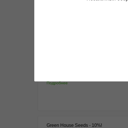
Все самое интересное в одном месте
Подробнее
Пополнение Barney's Farm
Свежие сорта уже на витрине...
Подробнее
Green House Seeds - 10%!