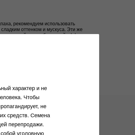
запаха, рекомендуем использовать
 сладким оттенком и мускуса. Эти же
ают приятный расслаб-ляющий эффект.
его мягким и расслабленным.
ный характер и не
еловека. Чтобы
ропагандирует, не
ких средств. Семена
ог
щей перепродажи.
 собой уголовную