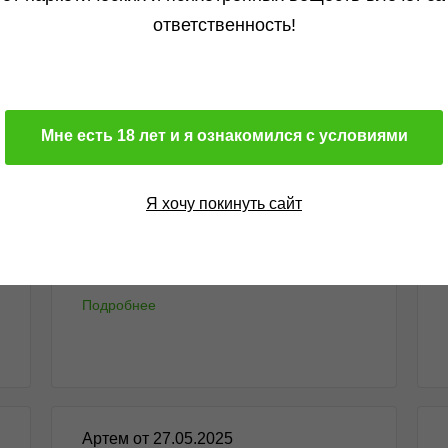
Алексей от 13.01.2026
ответственность!
Всё круто, получил что хотел. Всем...
Подробнее
Мне есть 18 лет и я ознакомился с условиями
Я хочу покинуть сайт
Михаил от 15.12.2025
Здравствуйте. Оформил очередной заказ в
данном...
Подробнее
Артем от 27.05.2025