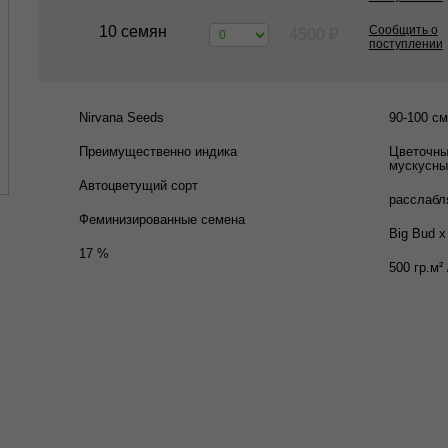
10 семян
Сообщить о
4500
₽
поступлении
Nirvana Seeds
90-100 см
Преимущественно индика
Цветочны
мускусны
Автоцветущий сорт
расслабл
Феминизированные семена
Big Bud x
17 %
500 гр.м² 