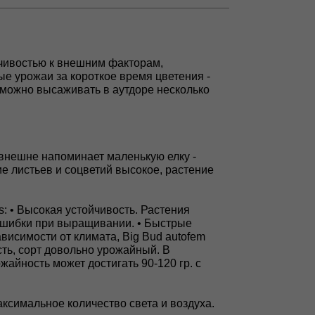
-чивостью к внешним факторам,
ные урожаи за короткое время цветения -
m можно высаживать в аутдоре несколько
 внешне напоминает маленькую елку -
 листьев и соцветий высокое, растение
s: • Высокая устойчивость. Растения
ошибки при выращивании. • Быстрые
ависимости от климата, Big Bud autofem
сть, сорт довольно урожайный. В
жайность может достигать 90-120 гр. с
аксимальное количество света и воздуха.