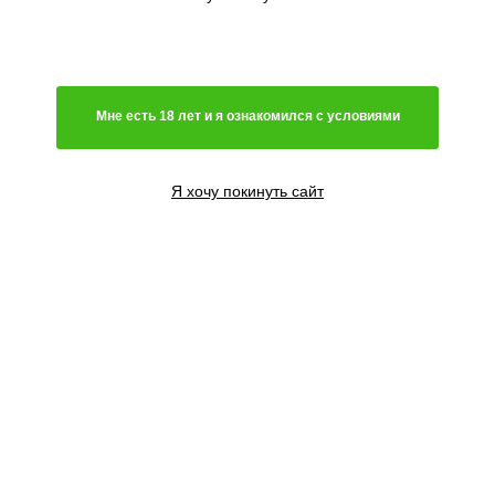
Мне есть 18 лет и я ознакомился с условиями
Я хочу покинуть сайт
3 семени
2000
₽
Сообщить о поступлении
5 семян
3300
₽