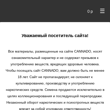
☰
0 р
×
Уважаемый посетитель сайта!
Cannado
/
Сидбанки
/
Medical seeds
/ Blue Hell Auto
autofem
Все материалы, размещенные на сайте СANNADO, носят
ознакомительный характер и не содержат призывов к
Blue Hell Auto
употреблению веществ, вредящих здоровью человека.
autofem
Чтобы посещать сайт CANNADO, вам должно быть не менее
★
★
★
★
★
0
Отзывы
18 лет. Сайт не пропагандирует, не склоняет к
культивированию, производству и употреблению
наркотических средств. Семена продаются исключительно в
целях коллекционирования и последующей перепродажи.
Незаконный оборот наркотических и психотропных веществ
влечет за собой уголовную ответственность!