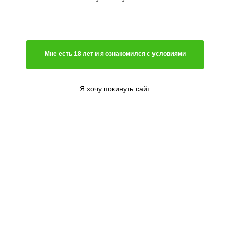
Мне есть 18 лет и я ознакомился с условиями
Я хочу покинуть сайт
3 семени
1800
₽
Сообщить о поступлении
5 семян
3000
₽