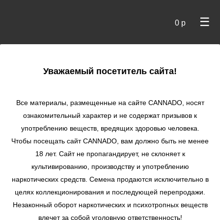
☰
0 р
×
Уважаемый посетитель сайта!
Cannado
/
Сидбанки
/
Крымские Семечки
/ White Krim
Widow fem
Все материалы, размещенные на сайте СANNADO, носят
ознакомительный характер и не содержат призывов к
White Krim Widow
употреблению веществ, вредящих здоровью человека.
fem
Чтобы посещать сайт CANNADO, вам должно быть не менее
★
★
★
★
★
0
Отзывы
18 лет. Сайт не пропагандирует, не склоняет к
культивированию, производству и употреблению
наркотических средств. Семена продаются исключительно в
целях коллекционирования и последующей перепродажи.
Незаконный оборот наркотических и психотропных веществ
влечет за собой уголовную ответственность!