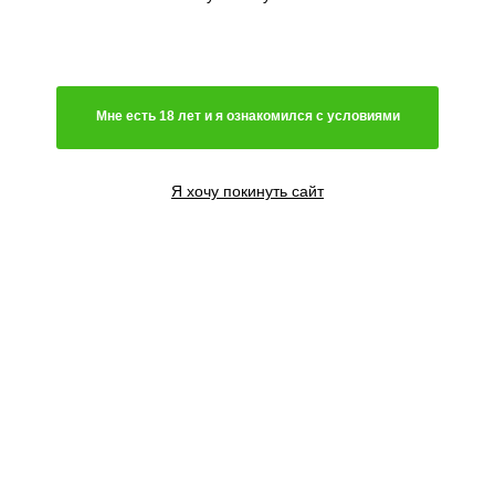
Мне есть 18 лет и я ознакомился с условиями
Я хочу покинуть сайт
10 семян
6500
₽
Сообщить о поступлении
Добавить в корзину