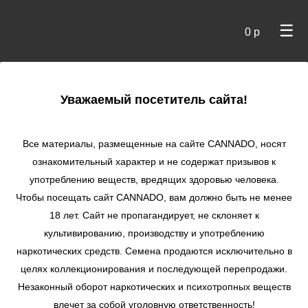
☰
0 р
×
Уважаемый посетитель сайта!
Cannado
/
Сидбанки
/
Kannabia
/ McEarly Regular reg
Все материалы, размещенные на сайте СANNADO, носят
McEarly Regular reg
ознакомительный характер и не содержат призывов к
употреблению веществ, вредящих здоровью человека.
★
★
★
★
★
0
Отзывы
Чтобы посещать сайт CANNADO, вам должно быть не менее
18 лет. Сайт не пропагандирует, не склоняет к
культивированию, производству и употреблению
наркотических средств. Семена продаются исключительно в
целях коллекционирования и последующей перепродажи.
Незаконный оборот наркотических и психотропных веществ
влечет за собой уголовную ответственность!