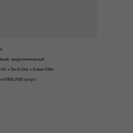
м.
йный, продолжительный
 OG x Do-Si-Dos x Kuban Killer
р.м²/900-2000 гр.куст