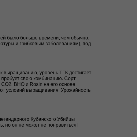
елей было больше времени, чем обычно.
ратуры и грибковым заболеваниям), под
 к выращиванию, уровень ТГК достигает
ер пробует свою комбинацию. Сорт
 CO2. BHO и Rosin на его основе
и от условий выращивания. Урожайность
легендарного Кубанского Убийцы
ь, но он не может не понравиться!