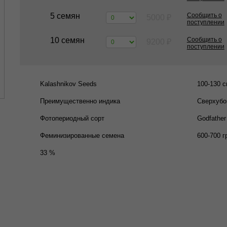
5 семян
Сообщить о
5000
₽
поступлении
10 семян
Сообщить о
9200
₽
поступлении
Kalashnikov Seeds
100-130 с
Преимущественно индика
Сверхубо
Фотопериодный сорт
Godfather
Феминизированные семена
600-700 г
33 %