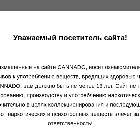
Уважаемый посетитель сайта!
азмещенные на сайте СANNADO, носят ознакомитель
ывов к употреблению веществ, вредящих здоровью ч
Отзывы
Бл
NNADO, вам должно быть не менее 18 лет. Сайт не п
Алексей от 13.01.2026
ированию, производству и употреблению наркотичес
Всё круто, получил что хотел. Всем...
чительно в целях коллекционирования и последую
от наркотических и психотропных веществ влечет за
Подробнее
ответственность!