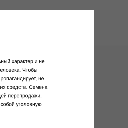
ный характер и не
еловека. Чтобы
ог
ропагандирует, не
Анонимные способы доставки
ких средств. Семена
Как заказать орешки максимально
щей перепродажи.
анонимно?...
 собой уголовную
Подробнее