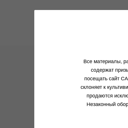
Все материалы, р
содержат приз
Новости и акции
посещать сайт CA
Все самое интересное в одном месте
склоняет к культив
продаются исклю
Подробнее
Незаконный обор