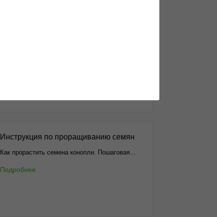
Чем отличается индика и сатива
Еще не разобрался в многообразии
генотипов?...
Подробнее
Инструкция по проращиванию семян
Как прорастить семена конопли. Пошаговая...
Подробнее