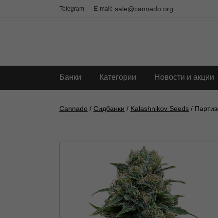
sale@cannado.org
Telegram
E-mail:
Банки
Категории
Новости и акции
Cannado
/
Сидбанки
/
Kalashnikov Seeds
/ Партиз