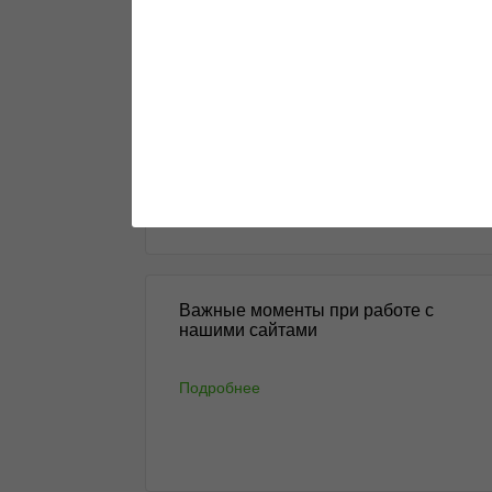
Подарки в твой заказ!
Акция продлится с 4 августа до тех пор,
пока...
Подробнее
Важные моменты при работе с
нашими сайтами
Подробнее