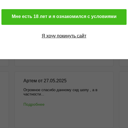
Мне есть 18 лет и я ознакомился с условиями
Михаил от 15.12.2025
Здравствуйте. Оформил очередной заказ в
данном...
Я хочу покинуть сайт
Подробнее
Артем от 27.05.2025
Огромное спасибо данному сид шопу , а в
частности...
Подробнее