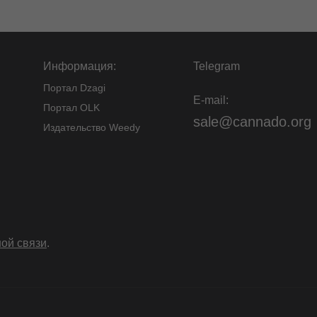
Информация:
Telegram
Портал Dzagi
E-mail:
Портал OLK
sale@cannado.org
Издательство Weedy
ой связи
.