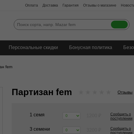
Оплата
Доставка
Гарантия
Отзывы о магазине
Новости
Персональные скидки
Бонусная политика
Безо
ан fem
Партизан fem
★
★
★
★
★
Отзывы
1 семя
Сообщить о
1200
₽
поступлении
3 семени
Сообщить о
3200
₽
поступлении