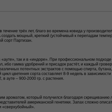
в течение трёх лет, благо во времена ковида у производит
ь создать мощный, крепкий (устойчивый к перепадам темпе
й сорт Партизан.
в «ауте», так и в «индоре». При профессиональном подходе
дел, ибо гамма удобрений и присадок растёт, и каждый гров
различных потентных экстрактов с помощью спирта, бутана,
 цикл цветения сорта составляет 8-9 недель в зависимост
, в ауте – 900-2000 гр. с растения.
ожим ароматом, который получился благодаря скрещиванию 
представителей американской генетики. Запах сложно описат
и «сверхубойный».