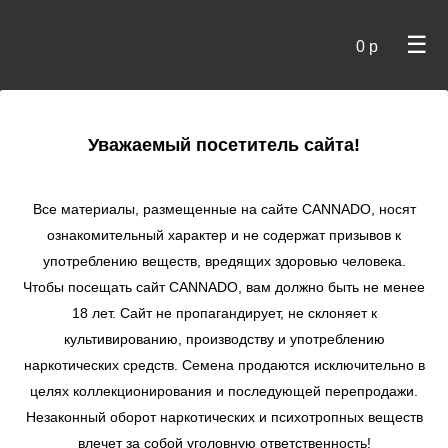
☰
0 р
×
Уважаемый посетитель сайта!
Cannado
/
Сидбанки
/
Humboldt Seed Org.
/ Lemon Garlic
OG fem
Все материалы, размещенные на сайте СANNADO, носят
ознакомительный характер и не содержат призывов к
Lemon Garlic OG
употреблению веществ, вредящих здоровью человека.
fem
Чтобы посещать сайт CANNADO, вам должно быть не менее
★
★
★
★
★
0
Отзывы
18 лет. Сайт не пропагандирует, не склоняет к
культивированию, производству и употреблению
наркотических средств. Семена продаются исключительно в
целях коллекционирования и последующей перепродажи.
Незаконный оборот наркотических и психотропных веществ
влечет за собой уголовную ответственность!