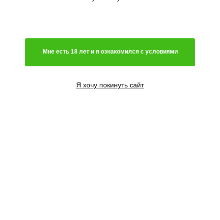
Мне есть 18 лет и я ознакомился с условиями
Я хочу покинуть сайт
3 семени
3090
₽
Сообщить о поступлении
5 семян
4738
₽