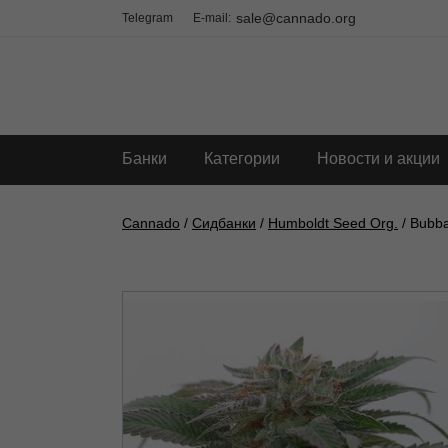
sale@cannado.org
Telegram
E-mail:
Банки
Категории
Новости и акции
Cannado
/
Сидбанки
/
Humboldt Seed Org.
/ Bubba