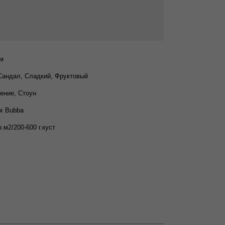
см
Сандал, Сладкий, Фруктовый
ение, Стоун
x Bubba
р.м2/200-600 г.куст