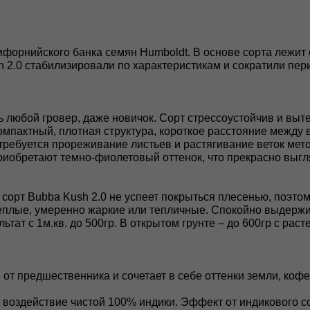
лифорнийского банка семян Humboldt. В основе сорта лежи
 2.0 стабилизировали по характеристикам и сократили пери
ь любой гровер, даже новичок. Сорт стрессоустойчив и вы
омпактный, плотная структура, короткое расстояние между 
требуется прореживание листьев и растягивание веток ме
риобретают темно-фиолетовый оттенок, что прекрасно выгл
 сорт Bubba Kush 2.0 не успеет покрыться плесенью, поэт
еплые, умеренно жаркие или тепличные. Спокойно выдержит
тат с 1м.кв. до 500гр. В открытом грунте – до 600гр с раст
 от предшественника и сочетает в себе оттенки земли, кофе
ь воздействие чистой 100% индики. Эффект от индикового с