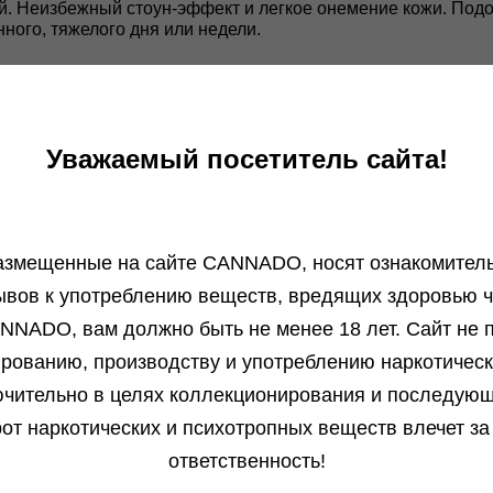
. Неизбежный стоун-эффект и легкое онемение кожи. Подо
ого, тяжелого дня или недели.
Уважаемый посетитель сайта!
азмещенные на сайте СANNADO, носят ознакомитель
ывов к употреблению веществ, вредящих здоровью ч
Отзывы
Бл
NNADO, вам должно быть не менее 18 лет. Сайт не п
ированию, производству и употреблению наркотичес
Алексей от 13.01.2026
чительно в целях коллекционирования и последую
Всё круто, получил что хотел. Всем...
от наркотических и психотропных веществ влечет за
Подробнее
ответственность!