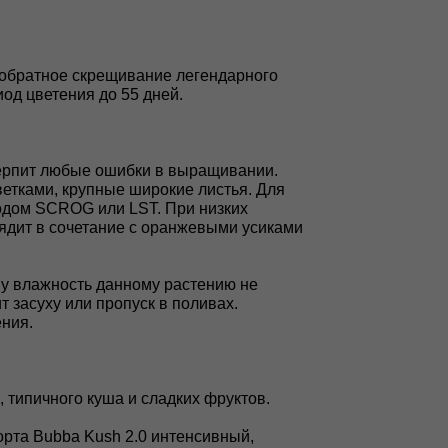
т обратное скрещивание легендарного
од цветения до 55 дней.
терпит любые ошибки в выращивании.
ветками, крупные широкие листья. Для
тодом SCROG или LST. При низких
ядит в сочетание с оранжевыми усиками
ому влажность данному растению не
 засуху или пропуск в поливах.
ения.
, типичного куша и сладких фруктов.
орта Bubba Kush 2.0 интенсивный,