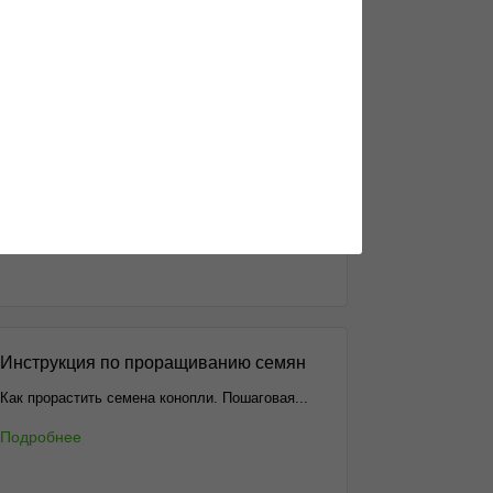
Чем отличается индика и сатива
Еще не разобрался в многообразии
генотипов?...
Подробнее
Инструкция по проращиванию семян
Как прорастить семена конопли. Пошаговая...
Подробнее