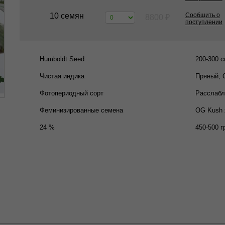
10 семян
Сообщить о
8800
₽
поступлении
Humboldt Seed
200-300 
Чистая индика
Пряный, 
Фотопериодный сорт
Расслабл
Феминизированные семена
OG Kush 
24 %
450-500 г