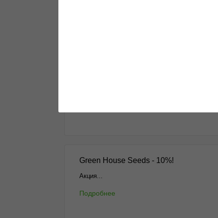
Пополнение Barney's Farm
Свежие сорта уже на витрине...
Подробнее
Green House Seeds - 10%!
Акция...
Подробнее