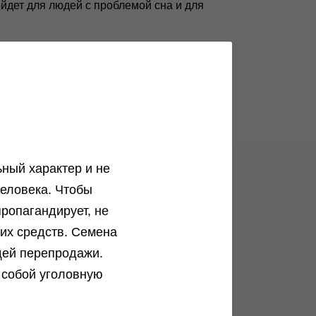
йдет для людей с проблемой сна и для
ный характер и не
еловека. Чтобы
ог
ропагандирует, не
ких средств. Семена
Анонимные способы доставки
щей перепродажи.
Как заказать орешки максимально
 собой уголовную
анонимно?...
Подробнее