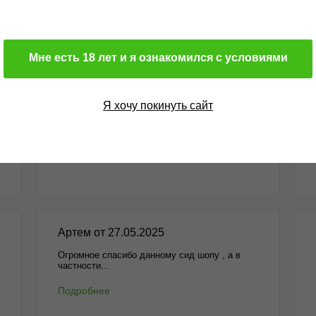
Мне есть 18 лет и я ознакомился с условиями
Михаил от 15.12.2025
Здравствуйте. Оформил очередной заказ в
Я хочу покинуть сайт
данном...
Подробнее
Артем от 27.05.2025
Огромное спасибо данному сид шопу , а в
частности...
Подробнее