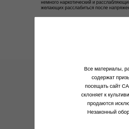
немного наркотический и расслабляющий
желающих расслабиться после напряженн
Все материалы, р
содержат приз
Новости и акции
посещать сайт CA
склоняет к культив
Все самое интересное в одном месте
продаются исклю
Незаконный обор
Подробнее