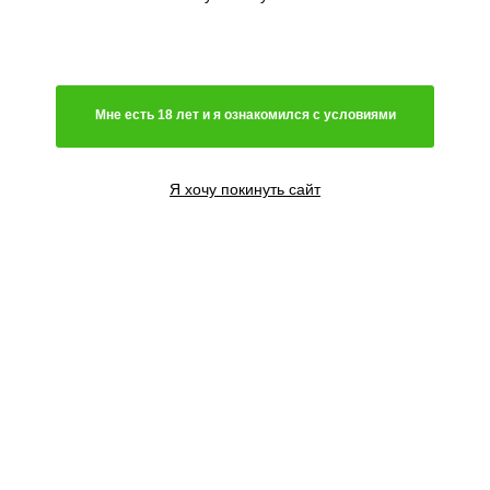
Мне есть 18 лет и я ознакомился с условиями
Я хочу покинуть сайт
3 семени
2600
₽
Сообщить о поступлении