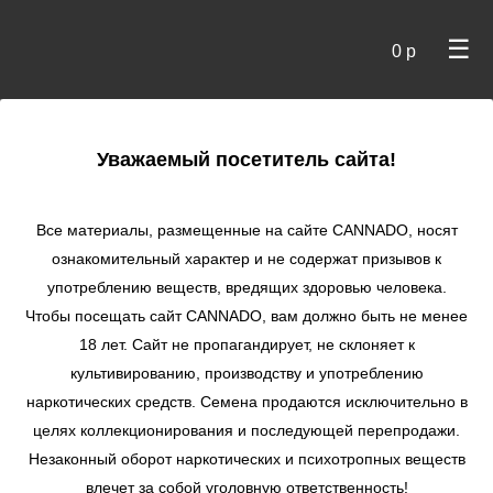
☰
0 р
×
Уважаемый посетитель сайта!
Cannado
/
Сидбанки
/
Heavy Weight Seeds
/ Short & Sweet
Auto
Все материалы, размещенные на сайте СANNADO, носят
ознакомительный характер и не содержат призывов к
Short & Sweet Auto
употреблению веществ, вредящих здоровью человека.
★
★
★
★
★
0
Отзывы
Чтобы посещать сайт CANNADO, вам должно быть не менее
18 лет. Сайт не пропагандирует, не склоняет к
культивированию, производству и употреблению
наркотических средств. Семена продаются исключительно в
целях коллекционирования и последующей перепродажи.
Незаконный оборот наркотических и психотропных веществ
влечет за собой уголовную ответственность!