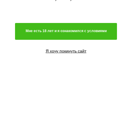
Мне есть 18 лет и я ознакомился с условиями
Я хочу покинуть сайт
1 семя
1100
₽
990
₽
Сообщить о поступлении
3 семени
2500
₽
2250
₽