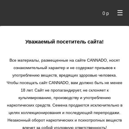
☰
0 р
×
Уважаемый посетитель сайта!
Cannado
/
Сидбанки
/
Green House Seeds
/ The Church
fem
Все материалы, размещенные на сайте СANNADO, носят
ознакомительный характер и не содержат призывов к
The Church fem
употреблению веществ, вредящих здоровью человека.
★
★
★
★
★
0
Отзывы
Чтобы посещать сайт CANNADO, вам должно быть не менее
18 лет. Сайт не пропагандирует, не склоняет к
культивированию, производству и употреблению
наркотических средств. Семена продаются исключительно в
целях коллекционирования и последующей перепродажи.
Незаконный оборот наркотических и психотропных веществ
влечет за собой уголовную ответственность!