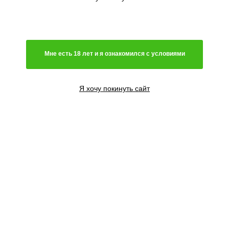
Мне есть 18 лет и я ознакомился с условиями
Я хочу покинуть сайт
1 семя
1100
₽
990
₽
3 семени
2500
₽
2250
₽