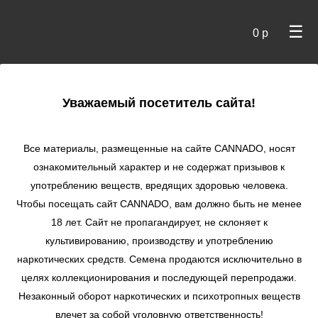
☰
0 р
×
Уважаемый посетитель сайта!
Cannado
/
Сидбанки
/
Green House Seeds
/ Sweet Mango
Auto autofem
Все материалы, размещенные на сайте СANNADO, носят
ознакомительный характер и не содержат призывов к
Sweet Mango Auto
употреблению веществ, вредящих здоровью человека.
autofem
Чтобы посещать сайт CANNADO, вам должно быть не менее
★
★
★
★
★
0
Отзывы
18 лет. Сайт не пропагандирует, не склоняет к
культивированию, производству и употреблению
наркотических средств. Семена продаются исключительно в
целях коллекционирования и последующей перепродажи.
Незаконный оборот наркотических и психотропных веществ
влечет за собой уголовную ответственность!