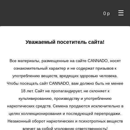
☰
0 р
×
Уважаемый посетитель сайта!
Cannado
/
Сидбанки
/
Green House Seeds
/ Deep Candy
fem
Все материалы, размещенные на сайте СANNADO, носят
ознакомительный характер и не содержат призывов к
Deep Candy fem
употреблению веществ, вредящих здоровью человека.
★
★
★
★
★
1
Отзывы
Чтобы посещать сайт CANNADO, вам должно быть не менее
18 лет. Сайт не пропагандирует, не склоняет к
культивированию, производству и употреблению
наркотических средств. Семена продаются исключительно в
целях коллекционирования и последующей перепродажи.
Незаконный оборот наркотических и психотропных веществ
влечет за собой уголовную ответственность!