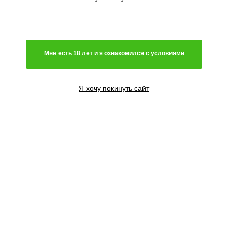
Мне есть 18 лет и я ознакомился с условиями
Я хочу покинуть сайт
1 семя
1250
₽
Сообщить о поступлении
3 семени
2700
₽
Сообщить о поступлении