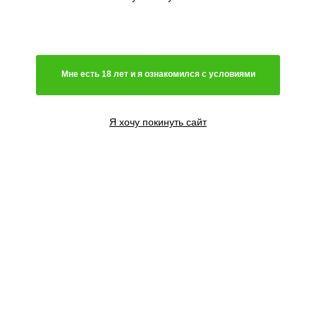
Генетика
Мне есть 18 лет и я ознакомился с условиями
Световой режим
Цветение
Я хочу покинуть сайт
Содержание ТГК
Высота растения