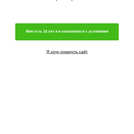
Генетика
Мне есть 18 лет и я ознакомился с условиями
Световой режим
Цветение
Я хочу покинуть сайт
Содержание ТГК
Высота растения