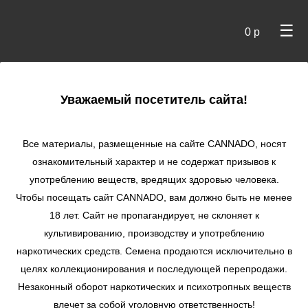
☰
0 р
×
Уважаемый посетитель сайта!
Cannado
/
Сидбанки
/
Female Seeds
/ Chem OG fem
Все материалы, размещенные на сайте СANNADO, носят
Chem OG fem
ознакомительный характер и не содержат призывов к
употреблению веществ, вредящих здоровью человека.
★
★
★
★
★
1
Отзывы
Чтобы посещать сайт CANNADO, вам должно быть не менее
18 лет. Сайт не пропагандирует, не склоняет к
культивированию, производству и употреблению
наркотических средств. Семена продаются исключительно в
целях коллекционирования и последующей перепродажи.
Незаконный оборот наркотических и психотропных веществ
влечет за собой уголовную ответственность!