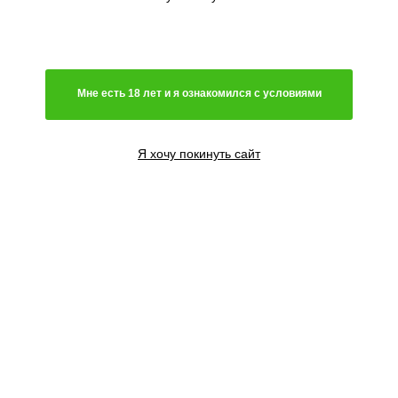
Мне есть 18 лет и я ознакомился с условиями
Я хочу покинуть сайт
4 семени
2800
₽
Сообщить о поступлении
10 семян
6700
₽
Сообщить о поступлении