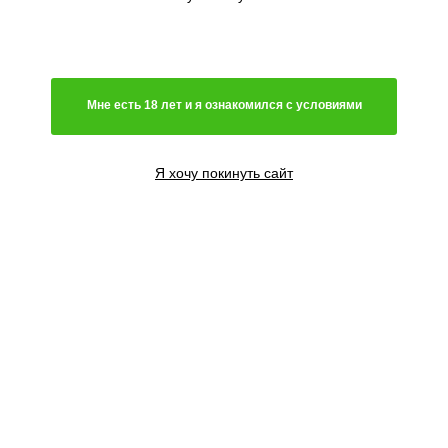
Мне есть 18 лет и я ознакомился с условиями
Я хочу покинуть сайт
1 семя
927
₽
Сообщить о поступлении