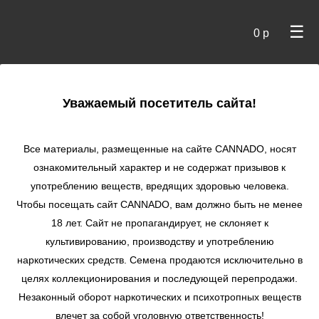
☰
0 р
×
Уважаемый посетитель сайта!
Cannado
/
Сидбанки
/
FastBuds
/ Original Auto BubbleGum
autofem
Все материалы, размещенные на сайте СANNADO, носят
ознакомительный характер и не содержат призывов к
Original Auto
употреблению веществ, вредящих здоровью человека.
BubbleGum
Чтобы посещать сайт CANNADO, вам должно быть не менее
autofem
18 лет. Сайт не пропагандирует, не склоняет к
★
★
★
★
★
1
Отзывы
культивированию, производству и употреблению
наркотических средств. Семена продаются исключительно в
целях коллекционирования и последующей перепродажи.
Незаконный оборот наркотических и психотропных веществ
влечет за собой уголовную ответственность!