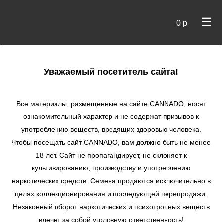
☰
0 р
×
Уважаемый посетитель сайта!
Cannado
/
Сидбанки
/
FastBuds
/ Mimosa Cake Auto
autofem
Все материалы, размещенные на сайте СANNADO, носят
ознакомительный характер и не содержат призывов к
Mimosa Cake Auto
употреблению веществ, вредящих здоровью человека.
autofem
Чтобы посещать сайт CANNADO, вам должно быть не менее
★
★
★
★
★
1
Отзывы
18 лет. Сайт не пропагандирует, не склоняет к
культивированию, производству и употреблению
наркотических средств. Семена продаются исключительно в
целях коллекционирования и последующей перепродажи.
Незаконный оборот наркотических и психотропных веществ
влечет за собой уголовную ответственность!