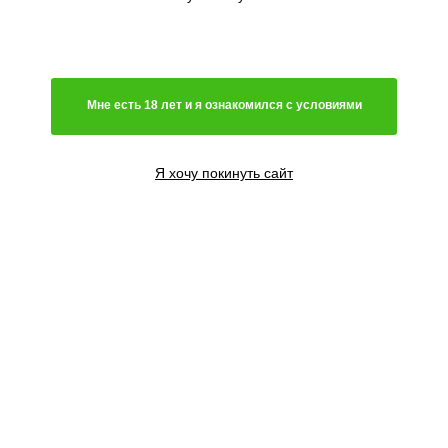
Мне есть 18 лет и я ознакомился с условиями
Я хочу покинуть сайт
1 семя
1300
₽
3 семени
3600
₽