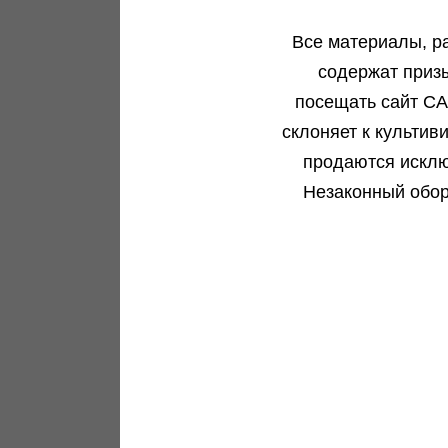
Подробнее
Все материалы, р
содержат приз
посещать сайт CA
склоняет к культив
продаются исклю
Пополнение Barney's Farm
Незаконный обор
Свежие сорта уже на витрине...
Подробнее
Green House Seeds - 10%!
Акция...