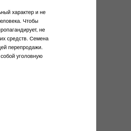
Подробнее
ный характер и не
еловека. Чтобы
ропагандирует, не
ких средств. Семена
щей перепродажи.
Чем отличается индика и сатива
 собой уголовную
Еще не разобрался в многообразии
генотипов?...
Подробнее
Инструкция по проращиванию семян
Как прорастить семена конопли. Пошаговая...