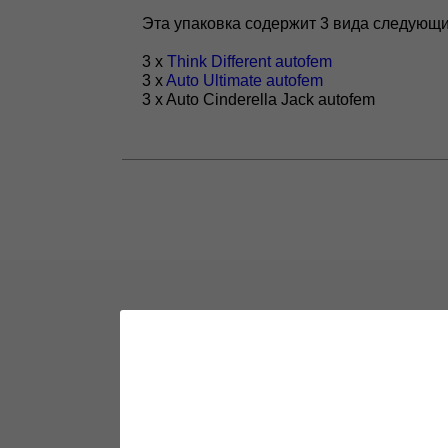
Эта упаковка содержит 3 вида следующ
3 x
Think Different autofem
3 x
Auto Ultimate autofem
3 x Auto Cinderella Jack autofem
Новости и акции
Все самое интересное в одном месте