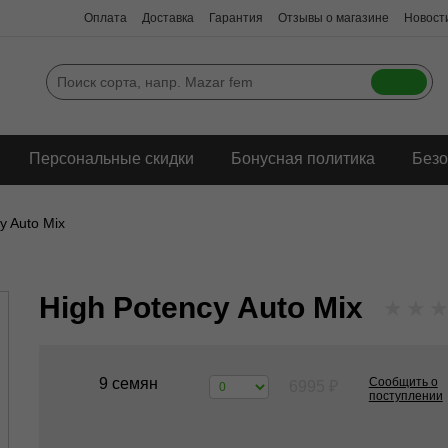
Оплата
Доставка
Гарантия
Отзывы о магазине
Новости
Персональные скидки
Бонусная политика
Безо
y Auto Mix
High Potency Auto Mix
★
★
9 семян
Сообщить о
6995
₽
поступлении