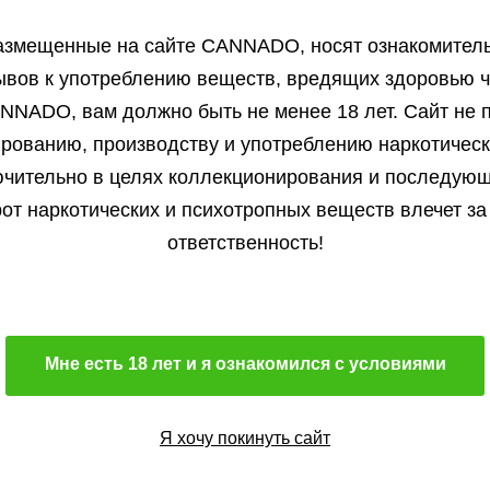
Подробнее
азмещенные на сайте СANNADO, носят ознакомитель
ывов к употреблению веществ, вредящих здоровью ч
NNADO, вам должно быть не менее 18 лет. Сайт не п
ированию, производству и употреблению наркотичес
чительно в целях коллекционирования и последую
Михаил от 15.12.2025
от наркотических и психотропных веществ влечет за
Здравствуйте. Оформил очередной заказ в
данном...
ответственность!
Подробнее
Мне есть 18 лет и я ознакомился с условиями
Артем от 27.05.2025
Я хочу покинуть сайт
Огромное спасибо данному сид шопу , а в
частности...