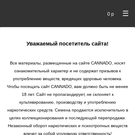
☰
0 р
×
Уважаемый посетитель сайта!
Cannado
/
Сидбанки
/
Dutch Passion
/ CBD SkunkHaze fem
Все материалы, размещенные на сайте СANNADO, носят
CBD SkunkHaze fem
ознакомительный характер и не содержат призывов к
употреблению веществ, вредящих здоровью человека.
★
★
★
★
★
1
Отзывы
Чтобы посещать сайт CANNADO, вам должно быть не менее
18 лет. Сайт не пропагандирует, не склоняет к
культивированию, производству и употреблению
наркотических средств. Семена продаются исключительно в
целях коллекционирования и последующей перепродажи.
Незаконный оборот наркотических и психотропных веществ
влечет за собой уголовную ответственность!