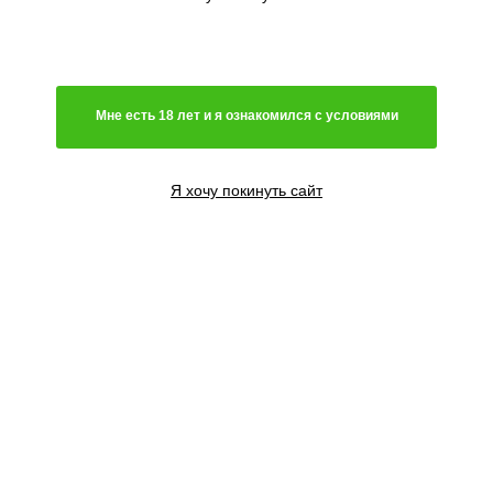
Мне есть 18 лет и я ознакомился с условиями
Я хочу покинуть сайт
3 семени
2995
₽
Сообщить о поступлении
5 семян
4495
₽
Сообщить о поступлении