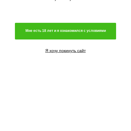
Мне есть 18 лет и я ознакомился с условиями
Я хочу покинуть сайт
3 семени
2495
₽
Сообщить о поступлении