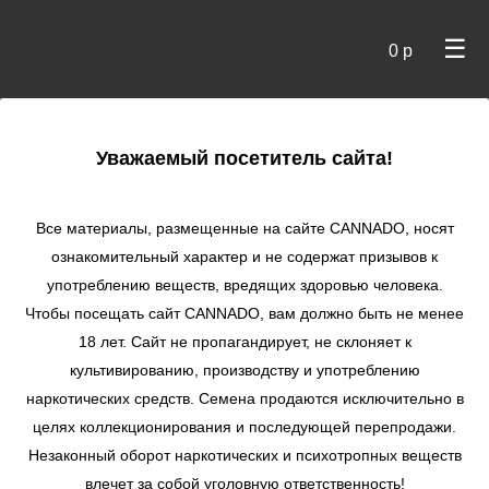
☰
0 р
×
Уважаемый посетитель сайта!
Cannado
/
Сидбанки
/
Dutch Passion
/ CBD Auto Charlotte’s
Angel autofem
Все материалы, размещенные на сайте СANNADO, носят
ознакомительный характер и не содержат призывов к
CBD Auto
употреблению веществ, вредящих здоровью человека.
Charlotte’s Angel
Чтобы посещать сайт CANNADO, вам должно быть не менее
autofem
18 лет. Сайт не пропагандирует, не склоняет к
★
★
★
★
★
0
Отзывы
культивированию, производству и употреблению
наркотических средств. Семена продаются исключительно в
целях коллекционирования и последующей перепродажи.
Незаконный оборот наркотических и психотропных веществ
влечет за собой уголовную ответственность!