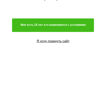
Мне есть 18 лет и я ознакомился с условиями
Я хочу покинуть сайт
1 семя
1295
₽
3 семени
2495
₽