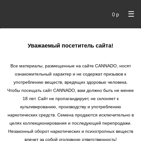
☰
0 р
×
Уважаемый посетитель сайта!
Cannado
/
Сидбанки
/
Dutch Passion
/ Auto Power Plant
autofem
Все материалы, размещенные на сайте СANNADO, носят
ознакомительный характер и не содержат призывов к
Auto Power Plant
употреблению веществ, вредящих здоровью человека.
autofem
Чтобы посещать сайт CANNADO, вам должно быть не менее
★
★
★
★
★
1
Отзывы
18 лет. Сайт не пропагандирует, не склоняет к
культивированию, производству и употреблению
наркотических средств. Семена продаются исключительно в
целях коллекционирования и последующей перепродажи.
Незаконный оборот наркотических и психотропных веществ
влечет за собой уголовную ответственность!