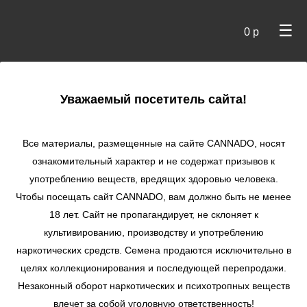
☰
0 р
×
Уважаемый посетитель сайта!
Cannado
/
Сидбанки
/
DNA
/ SSOG fem
Все материалы, размещенные на сайте СANNADO, носят
SSOG fem
ознакомительный характер и не содержат призывов к
употреблению веществ, вредящих здоровью человека.
★
★
★
★
★
0
Отзывы
Чтобы посещать сайт CANNADO, вам должно быть не менее
18 лет. Сайт не пропагандирует, не склоняет к
культивированию, производству и употреблению
наркотических средств. Семена продаются исключительно в
3 семени
4500
₽
целях коллекционирования и последующей перепродажи.
Сообщить о поступлении
Незаконный оборот наркотических и психотропных веществ
влечет за собой уголовную ответственность!