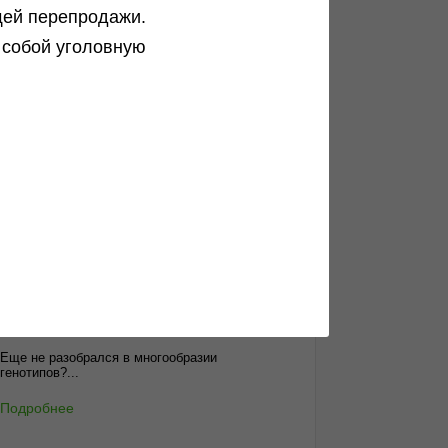
щей перепродажи.
 собой уголовную
ог
Анонимные способы доставки
Как заказать орешки максимально
анонимно?...
Подробнее
Чем отличается индика и сатива
Еще не разобрался в многообразии
генотипов?...
Подробнее