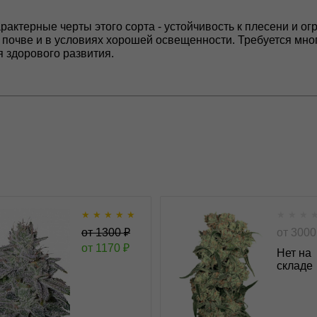
актерные черты этого сорта - устойчивость к плесени и о
й почве и в условиях хорошей освещенности. Требуется мно
ля здорового развития.
★
★
★
★
★
★
★
★
Franco's Lemon Cheese
Freddy's Best 
от
1300
₽
от
3000
fem
от
1170
₽
Нет на
складе
★
★
★
★
★
★
★
★
★
0
Отзывов
Отзывов
Green House Seeds
Dutch Passion