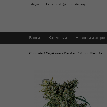
sale@cannado.org
Telegram
E-mail:
Банки
Категории
Новости и акции
Cannado
/
Сидбанки
/
Dinafem
/ Super Silver fem