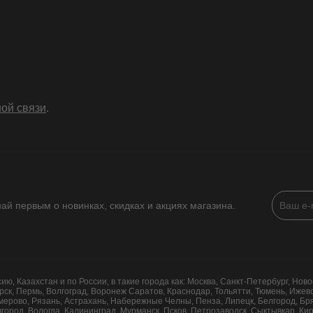
ой связи
.
най первым о новинках, скидках и акциях магазина.
, Казахстан и по России, в такие города как: Москва, Санкт-Петербург, Ново
рск, Пермь, Волгоград, Воронеж Саратов, Краснодар, Тольятти, Тюмень, Ижевск
емерово, Рязань, Астрахань, Набережные Челны, Пенза, Липецк, Белгород, Бря
овгород, Вологда, Калининград, Мурманск, Псков, Петрозаводск, Сыктывкар, К