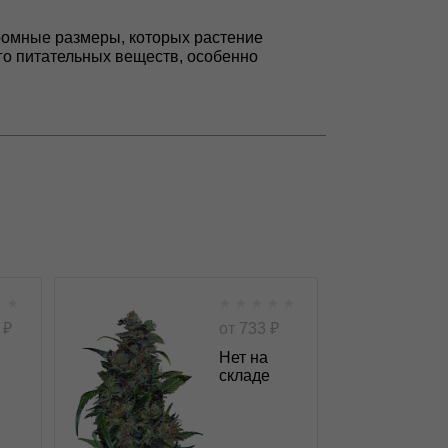
громные размеры, которых растение
го питательных веществ, особенно
★
★
★
★
★
★
★
fem
Tank fem
₽
от
733
₽
Нет на
складе
★
★
★
★
★
★
0
Отзывов
VIP Seeds