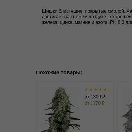
Шишки блестящие, покрытые смолой. Хар
достигает на свежем воздухе, в хороше
железа, цинка, магния и азота. PH 6.3 д
Похожие товары:
★
★
★
★
★
Super Silver Haze fem
от
1300
₽
от
1170
₽
★
★
★
★
★
2
1
Отзывов
Green House Seeds