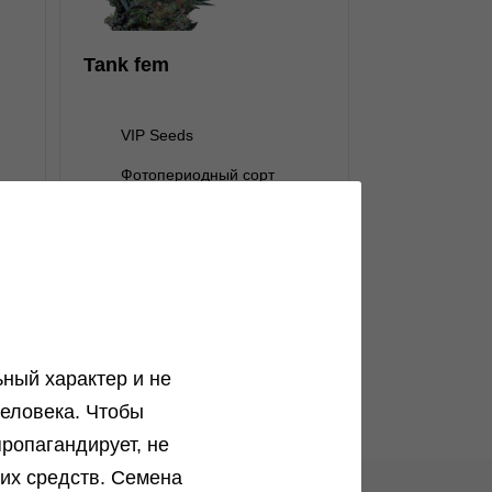
нет на складе
1 семя
Tank fem
нет на складе
3 семени
нет на складе
5 семян
VIP Seeds
нет на складе
10 семян
Фотопериодный сорт
В корзину
Преимущественно сатива
22 %
Подробнее
Indoor: 750 г/м² Outdoor: 500
Обратно
- 2000 г/куст
ный характер и не
еловека. Чтобы
ропагандирует, не
ких средств. Семена