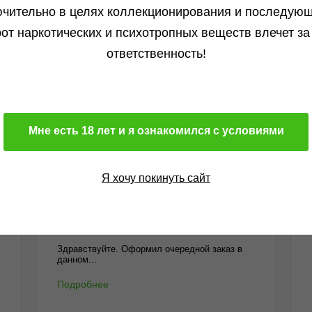
чительно в целях коллекционирования и последую
от наркотических и психотропных веществ влечет за
Отзывы
Бл
ответственность!
Алексей от 13.01.2026
Всё круто, получил что хотел. Всем...
Подробнее
Мне есть 18 лет и я ознакомился с условиями
Я хочу покинуть сайт
Михаил от 15.12.2025
Здравствуйте. Оформил очередной заказ в
данном...
Подробнее