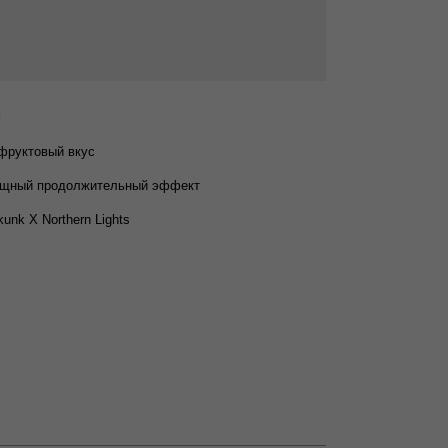
м
фруктовый вкус
ощный продолжительный эффект
unk Х Northern Lights