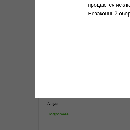
продаются исклю
Незаконный обор
Новости и акции
Все самое интересное в одном месте
Подробнее
Green House Seeds - 10%!
Акция...
Подробнее