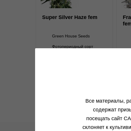
нет на складе
1 семя
Super Silver Haze fem
Fr
3 000 ₽
fe
3 семени
2 700 ₽
4 200 ₽
Green House Seeds
5 семян
3 780 ₽
Фотопериодный сорт
7 500 ₽
н
10 семян
6 750 ₽
В корзину
Преимущественно сатива
19 %
Подробнее
800 гр.м²/1500 гр.куст
Обратно
Все материалы, р
содержат приз
посещать сайт CA
склоняет к культив