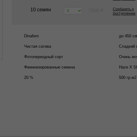
10 семян
Сообщить о
7000
₽
поступлении
Dinafem
до 450 с
Чистая сатива
Сладкий 
Фотопериодный сорт
Очень м
Феминизированные семена
Haze Х Sk
20 %
500 гр.м2