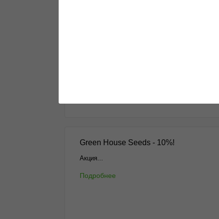
Пополнение Barney's Farm
Свежие сорта уже на витрине...
Подробнее
Green House Seeds - 10%!
Акция...
Подробнее