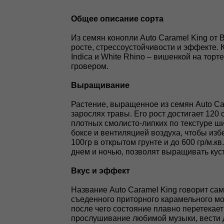
Общее описание сорта
Из семян конопли Auto Caramel King от
росте, стрессоустойчивости и эффекте. 
Indica и White Rhino – вишенкой на тор
гровером.
Выращивание
Растение, выращенное из семян Auto Ca
зарослях травы. Его рост достигает 12
плотных смолисто-липких по текстуре ш
боксе и вентиляцией воздуха, чтобы изб
100гр в открытом грунте и до 600 гр/м.
днем и ночью, позволят выращивать куст
Вкус и эффект
Название Auto Caramel King говорит сам
съеденного приторного карамельного мо
после чего состояние плавно перетека
прослушивание любимой музыки, вести д