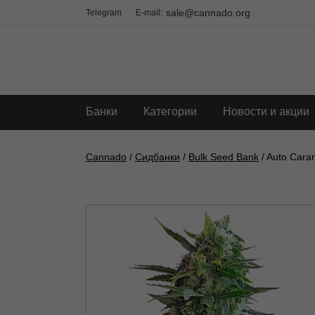
sale@cannado.org
Telegram
E-mail:
Банки
Категории
Новости и акции
Cannado
/
Сидбанки
/
Bulk Seed Bank
/ Auto Cara