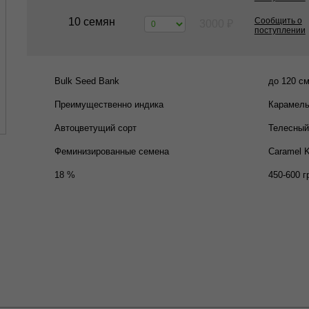
10 семян
Сообщить о
3000
₽
поступлении
Bulk Seed Bank
до 120 с
Преимущественно индика
Карамель
Автоцветущий сорт
Телесный
Феминизированные семена
Caramel K
18 %
450-600 г