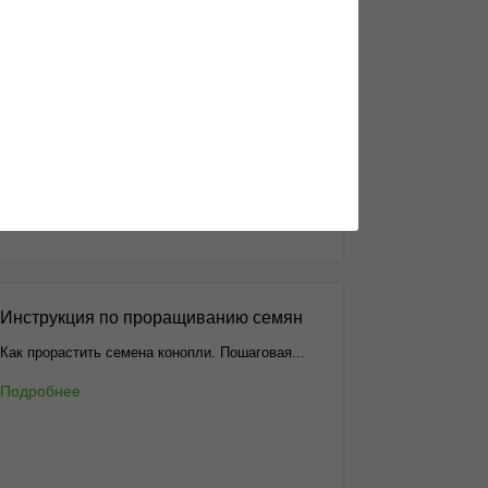
Чем отличается индика и сатива
Еще не разобрался в многообразии
генотипов?...
Подробнее
Инструкция по проращиванию семян
Как прорастить семена конопли. Пошаговая...
Подробнее