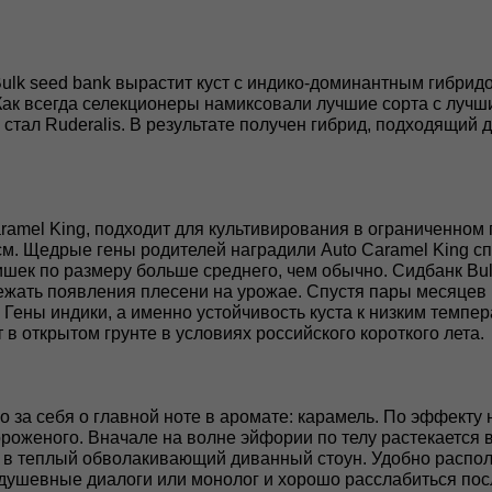
 Bulk seed bank вырастит куст с индико-доминантным гибр
Как всегда селекционеры намиксовали лучшие сорта с лучшим
те стал Ruderalis. В результате получен гибрид, подходящ
ramel King, подходит для культивирования в ограниченном 
0 см. Щедрые гены родителей наградили Auto Caramel King
ишек по размеру больше среднего, чем обычно. Сидбанк Bul
ежать появления плесени на урожае. Спустя пары месяцев ц
кв. Гены индики, а именно устойчивость куста к низким тем
 в открытом грунте в условиях российского короткого лета.
о за себя о главной ноте в аромате: карамель. По эффекту н
роженого. Вначале на волне эйфории по телу растекается в
ет в теплый обволакивающий диванный стоун. Удобно распо
ушевные диалоги или монолог и хорошо расслабиться посл