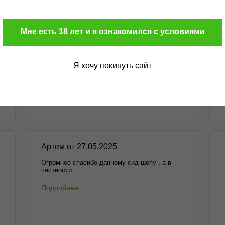
Мне есть 18 лет и я ознакомился с условиями
Михаил от 15.12.2025
Здравствуйте. Оформил очередной заказ в
данном...
Я хочу покинуть сайт
Подробнее
Артем от 27.05.2025
Огромное спасибо данному сид шопу , а в
частности...
Подробнее