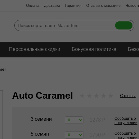
Оплата
Доставка
Гарантия
Отзывы о магазине
Новости
Персональные скидки
Бонусная политика
Безо
mel
Auto Caramel
★
★
★
★
★
Отзывы
3 семени
Сообщить о
1278
₽
поступлении
5 семян
Сообщить о
1750
₽
поступлении