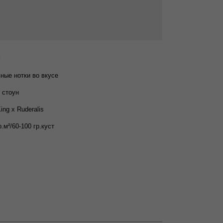
м
ные нотки во вкусе
 стоун
ing x Ruderalis
р.м²/60-100 гр.куст