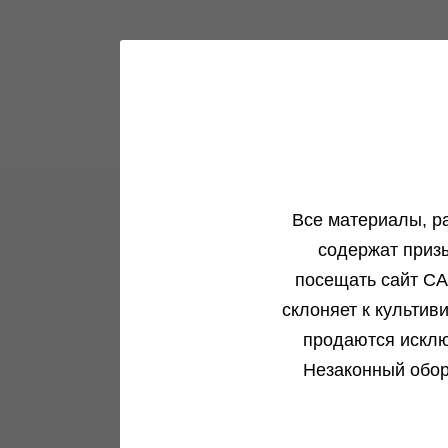
Все материалы, р
содержат приз
Новости и акции
посещать сайт CA
Все самое интересное в одном месте
склоняет к культив
продаются исклю
Подробнее
Незаконный обор