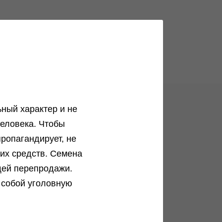
ный характер и не
еловека. Чтобы
ог
ропагандирует, не
Анонимные способы доставки
ких средств. Семена
щей перепродажи.
Как заказать орешки максимально
анонимно?...
 собой уголовную
Подробнее