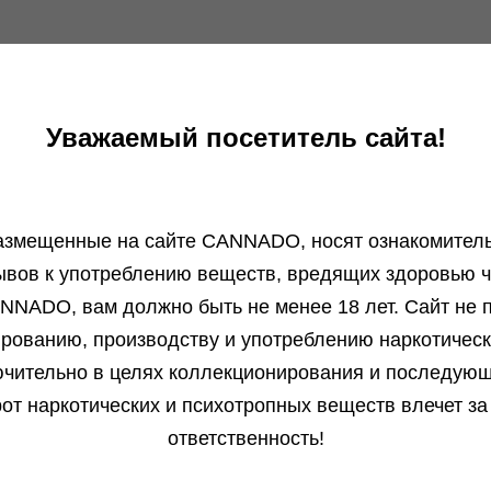
Уважаемый посетитель сайта!
азмещенные на сайте СANNADO, носят ознакомитель
ывов к употреблению веществ, вредящих здоровью ч
Отзывы
Бл
NNADO, вам должно быть не менее 18 лет. Сайт не п
Алексей от 13.01.2026
ированию, производству и употреблению наркотичес
чительно в целях коллекционирования и последую
Всё круто, получил что хотел. Всем...
от наркотических и психотропных веществ влечет за
Подробнее
ответственность!