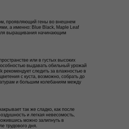
идом, проявляющий гены во внешнем
и, а именно: Blue Black, Maple Leaf
ий для выращивания начинающим
пространстве или в густых высоких
 способностью выдавать обильный урожай
k рекомендует следить за влажностью в
ветения с куста, возможно, собрать до
пературам и большим колебаниям между
акрывает так же сладко, как после
оздушность и легкая невесомость,
ложившись можно залипнуть в
е трудового дня.