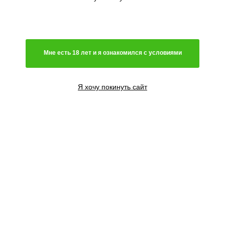
Основатель сидбанка по имени ThaDocta был известен в
очень узких кругах, как поставщик редких и оригинальных
клонов...
Подробнее...
по цене
Мне есть 18 лет и я ознакомился с условиями
Генетика
Я хочу покинуть сайт
Гибрид
Световой режим
Фотопериодный сорт
Цветение
Феминизированные семена
Содержание ТГК