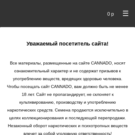
☰
0 р
×
Уважаемый посетитель сайта!
Cannado
/
Сидбанки
/ Archive Seeds
Все материалы, размещенные на сайте СANNADO, носят
ознакомительный характер и не содержат призывов к
употреблению веществ, вредящих здоровью человека.
Чтобы посещать сайт CANNADO, вам должно быть не менее
18 лет. Сайт не пропагандирует, не склоняет к
культивированию, производству и употреблению
наркотических средств. Семена продаются исключительно в
целях коллекционирования и последующей перепродажи.
Archive Seeds
Незаконный оборот наркотических и психотропных веществ
Американский сидбанк, специализирующийся на
медицинском каннабисе с начала 2000х годов.
влечет за собой уголовную ответственность!